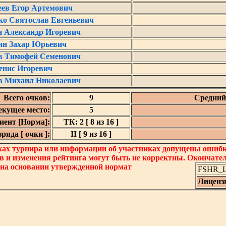
еев Егор Артемович
ко Святослав Евгеньевич
 Александр Игоревич
ин Захар Юрьевич
в Тимофей Семенович
енис Игоревич
в Михаил Николаевич
Всего очков:
9
Средний 
екущее место:
5
ент [Норма]:
ТК: 2 [ 8 из 16 ]
яда [ очки ]:
II [ 9 из 16 ]
ках турнира или информации об участниках допущены ошибки
в и изменения рейтинга могут быть не корректны. Окончате
 на основании утвержденной нормат
FSHR_Lo
Лиценз