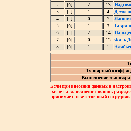
2
[б]
2
13
Надточ
3
[ч]
1
4
Демчен
4
[ч]
0
7
Лапшин
5
[б]
1
3
Гаврил
6
[ч]
2
14
Пальце
7
[б]
0
15
Филь Д
8
[б]
1
1
Алябье
Т
Турнирный коэффици
Выполнение звания/разр
Если при внесении данных в настрой
расчеты выполнения званий, разрядо
принимает ответственный сотрудник