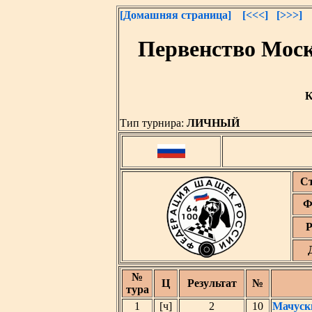
[Домашняя страница]
[<<<]
[>>>]
Первенство Моск
К
Тип турнира:
ЛИЧНЫЙ
С
Ф
Р
№
Ц
Результат
№
тура
1
[ч]
2
10
Мачуск