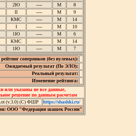
2Ю
----
М
8
II
----
М
9
КМС
----
М
14
I
----
М
10
1Ю
----
М
6
КМС
----
М
14
1Ю
----
М
7
рейтинг соперников (без нулевых):
Ожидаемый результат (По ЭЛО):
Реальный результат:
Изменение рейтинга:
 или указаны не все данные,
льное решение по данным расчетам
t (v.3.0) (C) ФШР
https://shashki.ru/
ия: ООО "Федерация шашек России"