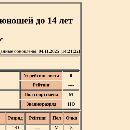
юношей до 14 лет
''
анные обновлены:
04.11.2025 [14:21:22]
№ рейтинг листа
0
Рейтинг
----
Пол спортсмена
М
Звание/разряд
1Ю
Разряд
Рейтинг
Пол
Очки
1Ю
----
М
8