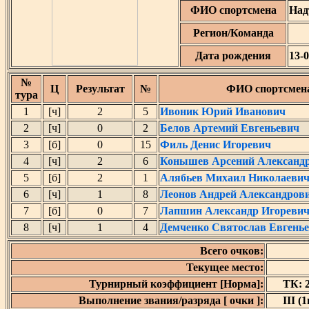
ФИО спортсмена
Над
Регион/Команда
Дата рождения
13-
№
Ц
Результат
№
ФИО спортсмен
тура
1
[ч]
2
5
Ивоник Юрий Иванович
2
[ч]
0
2
Белов Артемий Евгеньевич
3
[б]
0
15
Филь Денис Игоревич
4
[ч]
2
6
Конышев Арсений Александ
5
[б]
2
1
Алябьев Михаил Николаеви
6
[ч]
1
8
Леонов Андрей Александров
7
[б]
0
7
Лапшин Александр Игореви
8
[ч]
1
4
Демченко Святослав Евгень
Всего очков:
Текущее место:
Турнирный коэффициент [Норма]:
ТК: 2
Выполнение звания/разряда [ очки ]:
III (1