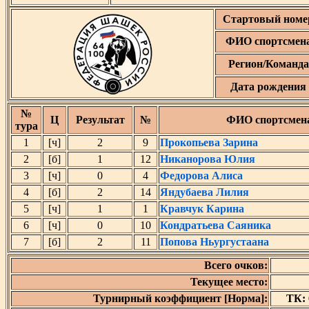
Стартовый номе
ФИО спортсмен
Регион/Команда
Дата рождения
№
Ц
Результат
№
ФИО спортсмен
тура
1
[ч]
2
9
Прокопьева Зарина
2
[б]
1
12
Никанорова Юлия
3
[ч]
0
4
Федорова Алиса
4
[б]
2
14
Яндубаева Лилия
5
[ч]
1
1
Кравчук Карина
6
[ч]
0
10
Кондратьева Саяника
7
[б]
2
11
Попова Ньургустаана
Всего очков:
Текущее место:
Турнирный коэффициент [Норма]:
ТК: 6