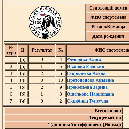
Стартовый номер
ФИО спортсмена
Регион/Команда
Дата рождения
№
Ц
Результат
№
ФИО спортсмен
тура
1
[б]
0
4
Федорова Алиса
2
[б]
1
5
Иванова Евдокия
3
[ч]
2
6
Гаврильева Алена
4
[ч]
0
13
Протопопова Айыына
5
[б]
2
9
Прокопьева Зарина
6
[б]
1
3
Ощепкова Нарыйаана
7
[ч]
0
2
Скрябина Тупсууна
Всего очков:
Текущее место:
Турнирный коэффициент [Норма]: