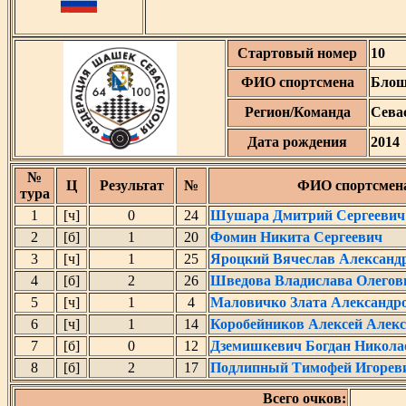
Стартовый номер
10
ФИО спортсмена
Блош
Регион/Команда
Сева
Дата рождения
2014
№
Ц
Результат
№
ФИО спортсмен
тура
1
[ч]
0
24
Шушара Дмитрий Сергеевич
2
[б]
1
20
Фомин Никита Сергеевич
3
[ч]
1
25
Яроцкий Вячеслав Александ
4
[б]
2
26
Шведова Владислава Олегов
5
[ч]
1
4
Маловичко Злата Александр
6
[ч]
1
14
Коробейников Алексей Алекс
7
[б]
0
12
Дземишкевич Богдан Никола
8
[б]
2
17
Подлипный Тимофей Игорев
Всего очков: