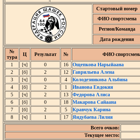
Стартовый номер
ФИО спортсмена
Регион/Команда
Дата рождения
№
Ц
Результат
№
ФИО спортсмен
тура
1
[ч]
0
16
Ощепкова Нарыйаана
2
[б]
2
12
Гаврильева Алена
3
[ч]
0
4
Колодезникова Альбина
4
[б]
2
1
Иванова Евдокия
5
[ч]
2
13
Федорова Алиса
6
[б]
0
18
Макарова Сайаана
7
[б]
2
5
Кравчук Карина
8
[ч]
1
17
Яндубаева Лилия
Всего очков:
Текущее место: