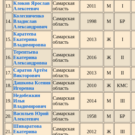
Клоков Ярослав
Самарская
13.
2011
М
I
Алексеевич
область
Колесниченко
Самарская
14.
Владислав
1998
М
БР
область
Александрович
Каратеева
Самарская
15.
Екатерина
2013
Ж
I
область
Владимировна
Терентьева
Самарская
16.
Екатерина
2016
Ж
II
область
Александровна
Саратов Артём
Самарская
17.
2013
М
II
Викторович
область
Дашкова Ксения
Самарская
18.
2010
Ж
КМС
Игоревна
область
Недобежкин
Самарская
19.
Илья
2014
М
III
область
Владимирович
Васильев Юрий
Самарская
20.
1958
М
БР
Алексеевич
область
Шиваратова
Самарская
21.
Екатерина
2012
Ж
III
область