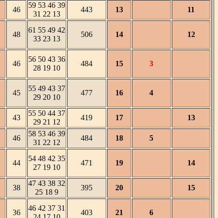
59 53 46 39
46
443
13
11
31 22 13
61 55 49 42
48
506
14
12
33 23 13
56 50 43 36
46
484
15
3
28 19 10
55 49 43 37
45
477
16
4
29 20 10
55 50 44 37
43
419
17
13
29 21 12
58 53 46 39
46
484
18
5
31 22 12
54 48 42 35
44
471
19
14
27 19 10
47 43 38 32
38
395
20
15
25 18 9
46 42 37 31
36
403
21
6
24 17 10