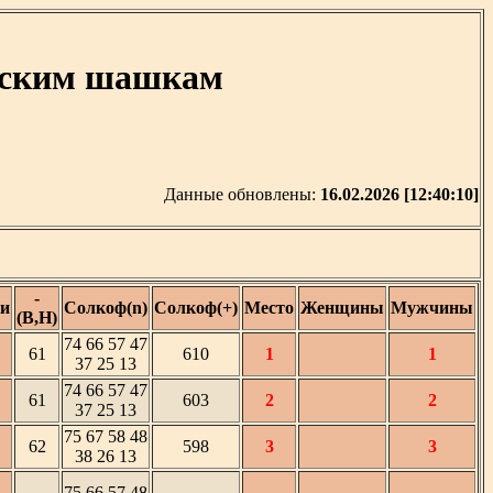
усским шашкам
Данные обновлены:
16.02.2026 [12:40:10]
-
и
Солкоф(n)
Солкоф(+)
Место
Женщины
Мужчины
(В,Н)
74 66 57 47
61
610
1
1
37 25 13
74 66 57 47
61
603
2
2
37 25 13
75 67 58 48
62
598
3
3
38 26 13
75 66 57 48