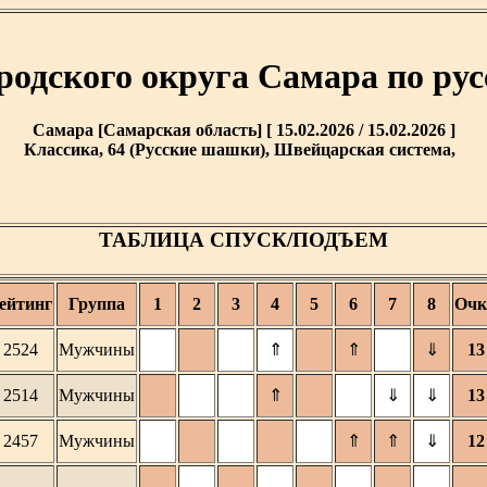
родского округа Самара по р
Самара [Самарская область] [ 15.02.2026 / 15.02.2026 ]
Классика, 64 (Русские шашки), Швейцарская система,
ТАБЛИЦА СПУСК/ПОДЪЕМ
ейтинг
Группа
1
2
3
4
5
6
7
8
Очк
2524
Мужчины
⇑
⇑
⇓
13
2514
Мужчины
⇑
⇓
⇓
13
2457
Мужчины
⇑
⇑
⇓
12