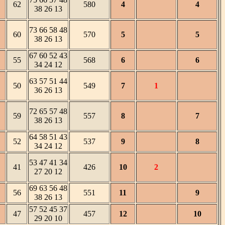
62
580
4
4
38 26 13
73 66 58 48
60
570
5
5
38 26 13
67 60 52 43
55
568
6
6
34 24 12
63 57 51 44
50
549
7
1
36 26 13
72 65 57 48
59
557
8
7
38 26 13
64 58 51 43
52
537
9
8
34 24 12
53 47 41 34
41
426
10
2
27 20 12
69 63 56 48
56
551
11
9
38 26 13
57 52 45 37
47
457
12
10
29 20 10