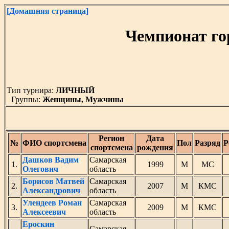
[Домашняя страница]
Чемпионат го
Тип турнира:
ЛИЧНЫЙ
Группы:
Женщины, Мужчины
Регион
Дата
№
ФИО спортсмена
Пол
Разряд
Р
спортсмена
рождения
Дашков Вадим
Самарская
1.
1999
М
МС
Олегович
область
Борисов Матвей
Самарская
2.
2007
М
КМС
Александрович
область
Улендеев Роман
Самарская
3.
2009
М
КМС
Алексеевич
область
Ероскин
Самарская