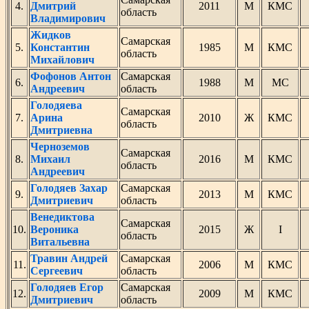
4.
Дмитрий
2011
М
КМС
область
Владимирович
Жидков
Самарская
5.
Константин
1985
М
КМС
область
Михайлович
Фофонов Антон
Самарская
6.
1988
М
МС
Андреевич
область
Голодяева
Самарская
7.
Арина
2010
Ж
КМС
область
Дмитриевна
Черноземов
Самарская
8.
Михаил
2016
М
КМС
область
Андреевич
Голодяев Захар
Самарская
9.
2013
М
КМС
Дмитриевич
область
Венедиктова
Самарская
10.
Вероника
2015
Ж
I
область
Витальевна
Травин Андрей
Самарская
11.
2006
М
КМС
Сергеевич
область
Голодяев Егор
Самарская
12.
2009
М
КМС
Дмитриевич
область