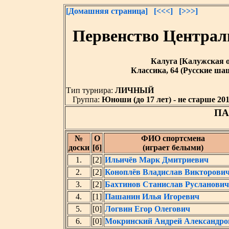
[Домашняя страница]
[<<<]
[>>>]
Первенство Централ
Калуга [Калужская обл
Классика, 64 (Русские шаш
Тип турнира:
ЛИЧНЫЙ
Группа:
Юноши (до 17 лет) - не старше 2010
ПА
№
O
ФИО спортсмена
доски
[б]
(играет белыми)
1.
[2]
Ильичёв Марк Дмитриевич
2.
[2]
Коноплёв Владислав Викторови
3.
[2]
Бахтинов Станислав Русланович
4.
[1]
Пашанин Илья Игоревич
5.
[0]
Логвин Егор Олегович
6.
[0]
Мокринский Андрей Александро