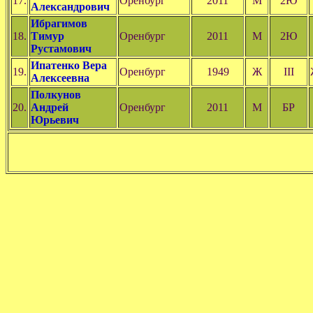
17.
Оренбург
2011
М
2Ю
Александрович
Ибрагимов
18.
Тимур
Оренбург
2011
М
2Ю
Рустамович
Ипатенко Вера
19.
Оренбург
1949
Ж
III
Алексеевна
Полкунов
20.
Андрей
Оренбург
2011
М
БР
Юрьевич