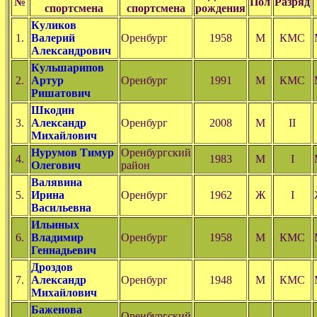
№
Пол
Разряд
спортсмена
спортсмена
рождения
Куликов
1.
Валерий
Оренбург
1958
М
КМС
Александрович
Кульшарипов
2.
Артур
Оренбург
1991
М
КМС
Ришатович
Шкодин
3.
Александр
Оренбург
2008
М
II
Михайлович
Нурумов Тимур
Оренбургский
4.
1983
М
I
Олегович
район
Валявина
5.
Ирина
Оренбург
1962
Ж
I
Васильевна
Ильиных
6.
Владимир
Оренбург
1958
М
КМС
Геннадьевич
Дроздов
7.
Александр
Оренбург
1948
М
КМС
Михайлович
Баженова
Оренбургский