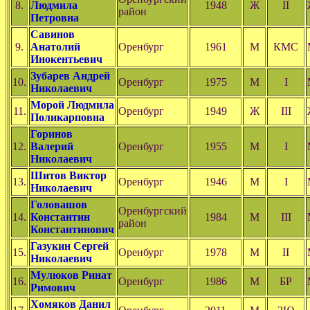
8.
Людмила
1948
Ж
II
район
Петровна
Савинов
9.
Анатолий
Оренбург
1961
М
КМС
Инокентьевич
Зубарев Андрей
10.
Оренбург
1975
М
I
Николаевич
Морой Людмила
11.
Оренбург
1949
Ж
III
Поликарповна
Горинов
12.
Валерий
Оренбург
1955
М
I
Николаевич
Шитов Виктор
13.
Оренбург
1946
М
I
Николаевич
Головашов
Оренбургский
14.
Константин
1984
М
III
район
Константинович
Газукин Сергей
15.
Оренбург
1978
М
II
Николаевич
Мулюков Ринат
16.
Оренбург
1986
М
БР
Римович
Хомяков Данил