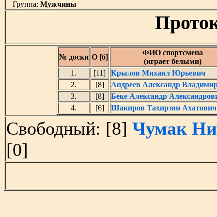
Группа:
Мужчины
Проток
ФИО спортсмена
№ доски
О [б]
(играет белыми)
1.
[11]
Крылов Михаил Юрьевич
2.
[8]
Андреев Александр Владими
3.
[8]
Беке Александр Александров
4.
[6]
Шакиров Тахирзян Ахатович
Свободный: [8]
Чумак Ни
[0]