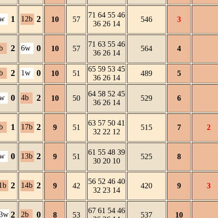
71 64 55 46
1
2
w
12b
10
57
546
3
36 26 14
71 63 55 46
2
0
b
6w
10
57
564
4
36 26 14
65 59 53 45
2
0
b
1w
10
51
489
5
36 26 14
64 58 52 45
0
2
w
4b
10
50
529
6
36 26 14
63 57 50 41
1
2
b
17b
9
51
515
7
2
32 22 12
61 55 48 39
0
2
w
13b
9
51
525
8
30 20 10
56 52 46 40
2
2
1b
14b
9
42
420
9
3
32 23 14
67 61 54 46
2
0
3w
2b
8
53
537
10