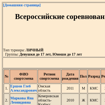
[Домашняя страница]
Всероссийские соревнова
Тип турнира:
ЛИЧНЫЙ
Группы:
Девушки до 17 лет, Юноши до 17 лет
ФИО
Регион
Дата
№
Пол
Разряд
Р
спортсмена
спортсмена
рождения
Ершов Глеб
Омская
1.
2011
М
КМС
Александрович
область
Кемеровская
Маркова Яна
2.
область-
2010
Ж
КМС
Леонидовна
Кузбасс