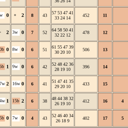
36 26 14
57 53 47 41
0
2
w
+
8
43
452
11
33 24 14
64 58 50 41
2
0
+
3w
7
52
478
12
32 22 12
61 55 47 39
0
0
0b
8w
6
51
506
13
30 20 10
52 48 42 36
1
0
6b
9w
6
42
396
14
28 19 10
51 47 41 35
2
0
7w
16w
6
41
433
15
29 20 10
48 44 38 32
1
2
4w
15b
6
38
412
16
4
26 19 10
52 46 40 34
0
0
5b
7w
4
43
402
17
5
26 18 9