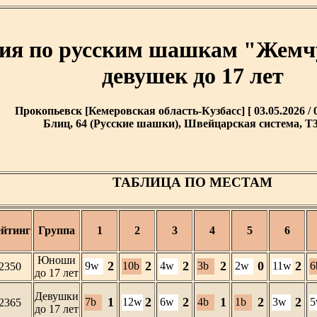
ния по русским шашкам "Жемч
девушек до 17 лет
Прокопьевск [Кемеровская область-Кузбасс] [ 03.05.2026 / 0
Блиц, 64 (Русские шашки), Швейцарская система, T3 
ТАБЛИЦА ПО МЕСТАМ
ейтинг
Группа
1
2
3
4
5
6
Юноши
2
2
2
2
0
2
9w
10b
4w
3b
2w
11w
6
2350
до 17 лет
Девушки
1
2
2
1
2
2
7b
12w
6w
4b
1b
3w
5
2365
до 17 лет