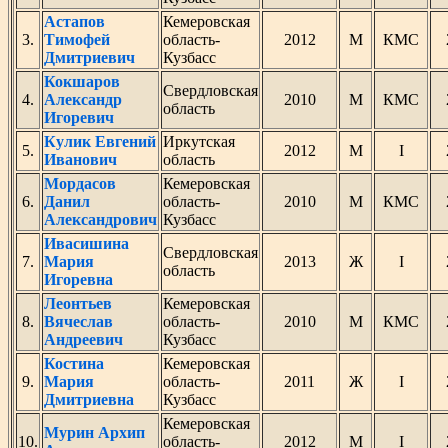
Астапов
Кемеровская
3.
Тимофей
область-
2012
М
КМС
Дмитриевич
Кузбасс
Кокшаров
Свердловская
4.
Александр
2010
М
КМС
область
Игоревич
Кулик Евгений
Иркутская
5.
2012
М
I
Иванович
область
Мордасов
Кемеровская
6.
Данил
область-
2010
М
КМС
Александрович
Кузбасс
Ивасишина
Свердловская
7.
Мария
2013
Ж
I
область
Игоревна
Леонтьев
Кемеровская
8.
Вячеслав
область-
2010
М
КМС
Андреевич
Кузбасс
Костина
Кемеровская
9.
Мария
область-
2011
Ж
I
Дмитриевна
Кузбасс
Кемеровская
Мурин Архип
10.
область-
2012
М
I