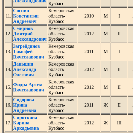
Александрович
Кузбасс
Соснин
Кемеровская
11.
Константин
область-
2010
М
I
Андреевич
Кузбасс
Смирнов
Кемеровская
12.
Дмитрий
область-
2012
М
II
Александрович
Кузбасс
Загрейдинов
Кемеровская
13.
Тимофей
область-
2011
М
I
Вячеславович
Кузбасс
Даньшин
Кемеровская
14.
Александр
область-
2012
М
II
Олегович
Кузбасс
Кемеровская
Фидра Артем
15.
область-
2012
М
II
Вячеславович
Кузбасс
Сидорова
Кемеровская
16.
Ирина
область-
2011
Ж
II
Андреевна
Кузбасс
Сироткина
Кемеровская
17.
Карина
область-
2012
Ж
III
Аркадьевна
Кузбасс