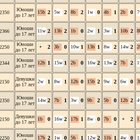
Юноши
2
2
2
0
1
0
15b
5w
8b
1w
4b
2b
7
2350
до 17 лет
Юноши
2
2
0
1
1
2
11w
13b
1b
2w
3w
10b
8
2366
до 17 лет
Юноши
2
0
1
1
2
2
+
3b
10w
13b
8w
14w
2
2250
до 17 лет
Юноши
1
1
0
2
2
2
12b
15w
2b
16w
13w
7b
1
2344
до 17 лет
Девушки
1
1
0
2
2
0
2w
8w
12b
15b
9w
6w
3
2150
до 17 лет
Юноши
2
1
0
2
0
2
14w
7b
3w
9b
5b
12b
4
2350
до 17 лет
Девушки
0
2
1
0
0
2
1b
16w
17b
8w
7b
+
1
2150
до 17 лет
Юноши
2
0
1
2
1
0
17b
1w
5b
12w
11b
4w
1
2250