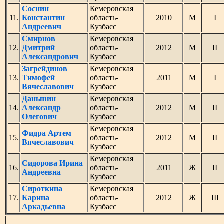
Соснин
Кемеровская
11.
Константин
область-
2010
М
I
Андреевич
Кузбасс
Смирнов
Кемеровская
12.
Дмитрий
область-
2012
М
II
Александрович
Кузбасс
Загрейдинов
Кемеровская
13.
Тимофей
область-
2011
М
I
Вячеславович
Кузбасс
Даньшин
Кемеровская
14.
Александр
область-
2012
М
II
Олегович
Кузбасс
Кемеровская
Фидра Артем
15.
область-
2012
М
II
Вячеславович
Кузбасс
Кемеровская
Сидорова Ирина
16.
область-
2011
Ж
II
Андреевна
Кузбасс
Сироткина
Кемеровская
17.
Карина
область-
2012
Ж
III
Аркадьевна
Кузбасс