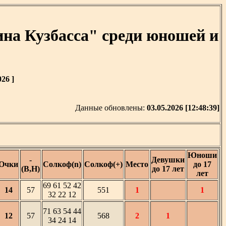
на Кузбасса" среди юношей и
26 ]
Данные обновлены:
03.05.2026 [12:48:39]
Юноши
-
Девушки
Очки
Солкоф(n)
Солкоф(+)
Место
до 17
(В,Н)
до 17 лет
лет
69 61 52 42
14
57
551
1
1
32 22 12
71 63 54 44
12
57
568
2
1
34 24 14