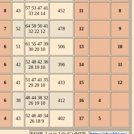
57 53 47 41
8
43
452
11
8
33 24 14
64 58 50 41
7
52
478
12
9
32 22 12
61 55 47 39
6
51
506
13
10
30 20 10
52 48 42 36
6
42
396
14
11
28 19 10
51 47 41 35
6
41
433
15
12
29 20 10
48 44 38 32
6
38
412
16
4
26 19 10
52 46 40 34
4
43
402
17
5
26 18 9
FSHR_Lot (v.3.0) (C) ФШР
https://shashki.ru/