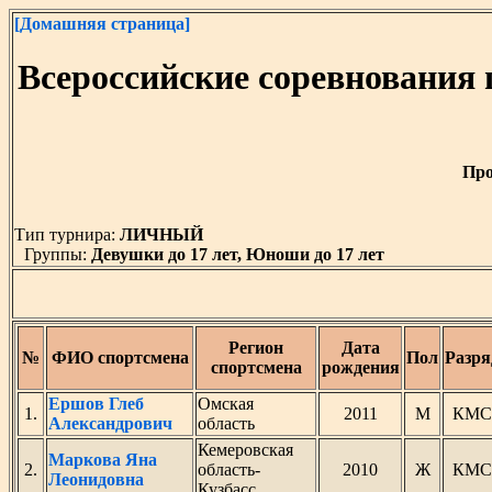
[Домашняя страница]
Всероссийские соревнования
Про
Тип турнира:
ЛИЧНЫЙ
Группы:
Девушки до 17 лет, Юноши до 17 лет
Регион
Дата
№
ФИО спортсмена
Пол
Разря
спортсмена
рождения
Ершов Глеб
Омская
1.
2011
М
КМС
Александрович
область
Кемеровская
Маркова Яна
2.
область-
2010
Ж
КМС
Леонидовна
Кузбасс