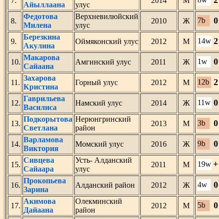
2
7.
2014
М
Айыллаана
улус
Федотова
Верхневилюйский
0
7b
8.
2010
Ж
Милена
улус
Березкина
2
14w
9.
Оймяконский улус
2012
М
Акулина
Макарова
0
1w
10.
Амгинский улус
2011
Ж
Сайаана
Захарова
2
12b
11.
Горный улус
2012
М
Кристина
Гаврильева
0
11w
12.
Намский улус
2014
Ж
Василиса
Подкорытова
Нерюнгринский
0
3b
13.
2013
М
Светлана
район
Варламова
0
9b
14.
Момский улус
2016
Ж
Виктория
Сивцева
Усть- Алданский
+
19w
15.
2011
М
Сайаара
улус
Прокопьева
0
4w
16.
Алданский район
2012
Ж
Зарина
Акимова
Олекминский
0
5b
17.
2012
М
Дайаана
район