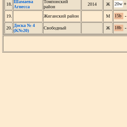
Шамаева
Томпонский
+
20w
18.
2014
Ж
Агнесса
район
-
15b
19.
Жиганский район
М
Доска № 4
-
18b
20.
Свободный
Ж
(K№20)