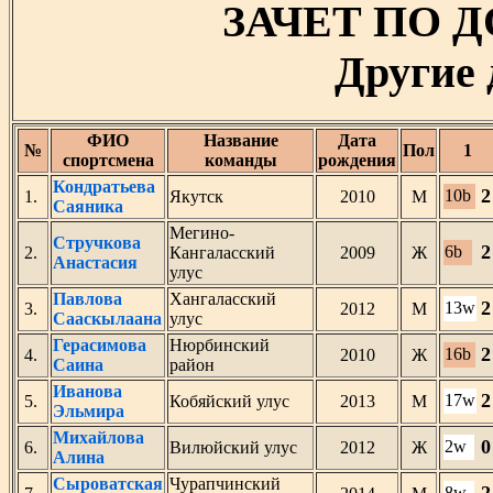
ЗАЧЕТ ПО 
Другие
ФИО
Название
Дата
№
Пол
1
спортсмена
команды
рождения
Кондратьева
2
10b
1.
Якутск
2010
М
Саяника
Мегино-
Стручкова
2
6b
2.
Кангаласский
2009
Ж
Анастасия
улус
Павлова
Хангаласский
2
13w
3.
2012
М
Сааскылаана
улус
Герасимова
Нюрбинский
2
16b
4.
2010
Ж
Саина
район
Иванова
2
17w
5.
Кобяйский улус
2013
М
Эльмира
Михайлова
0
2w
6.
Вилюйский улус
2012
Ж
Алина
Сыроватская
Чурапчинский
8w