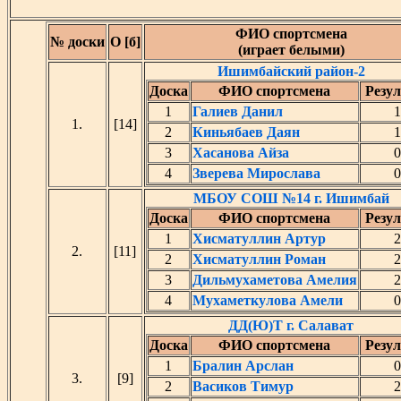
ФИО спортсмена
№ доски
О [б]
(играет белыми)
Ишимбайский район-2
Доска
ФИО спортсмена
Резул
1
Галиев Данил
1
1.
[14]
2
Киньябаев Даян
1
3
Хасанова Айза
0
4
Зверева Мирослава
0
МБОУ СОШ №14 г. Ишимбай
Доска
ФИО спортсмена
Резул
1
Хисматуллин Артур
2
2.
[11]
2
Хисматуллин Роман
2
3
Дильмухаметова Амелия
2
4
Мухаметкулова Амели
0
ДД(Ю)Т г. Салават
Доска
ФИО спортсмена
Резул
1
Бралин Арслан
0
3.
[9]
2
Васиков Тимур
2