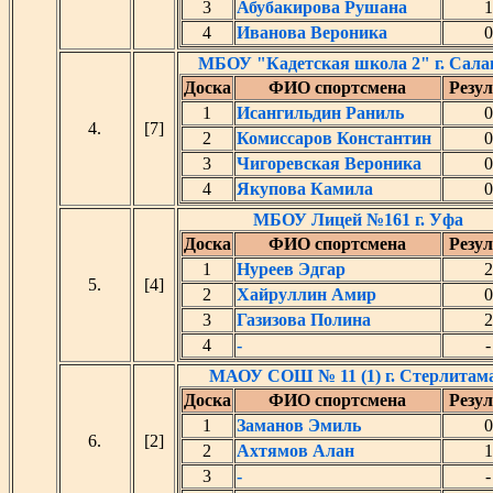
3
Абубакирова Рушана
1
4
Иванова Вероника
0
МБОУ "Кадетская школа 2" г. Сала
Доска
ФИО спортсмена
Резул
1
Исангильдин Раниль
0
4.
[7]
2
Комиссаров Константин
0
3
Чигоревская Вероника
0
4
Якупова Камила
0
МБОУ Лицей №161 г. Уфа
Доска
ФИО спортсмена
Резул
1
Нуреев Эдгар
2
5.
[4]
2
Хайруллин Амир
0
3
Газизова Полина
2
4
-
-
МАОУ СОШ № 11 (1) г. Стерлитам
Доска
ФИО спортсмена
Резул
1
Заманов Эмиль
0
6.
[2]
2
Ахтямов Алан
1
3
-
-