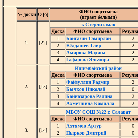
ФИО спортсмена
№ доски
О [б]
(играет белыми)
г. Стерлитамак
Доска
ФИО спортсмена
Резуль
1
Байгазин Тамирлан
2
1.
[22]
2
Юлдашев Таир
2
3
Амирова Мадина
2
4
Гафарова Эльмира
2
Ишимбайский район
Доска
ФИО спортсмена
Резуль
1
Файзуллин Радмир
2
2.
[13]
2
Бычков Николай
0
3
Байназарова Ралина
2
4
Ахметшина Камилла
2
МБОУ СОШ №22 г. Салават
Доска
ФИО спортсмена
Резуль
1
Ахтямов Артур
0
3.
[14]
2
Пырков Дмитрий
0