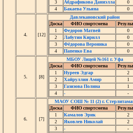
3
Абдрафикова Даниэлла
0
4
Бакаева Ульяна
0
Давлекановский район
Доска
ФИО спортсмена
Резуль
1
Федоров Матвей
0
4.
[12]
2
Лабутин Кирилл
0
3
Фёдорова Вероника
0
4
Папенко Ева
0
МБОУ Лицей №161 г. Уфа
Доска
ФИО спортсмена
Резуль
1
Нуреев Эдгар
2
5.
[8]
2
Хайруллин Амир
1
3
Газизова Полина
1
4
-
-
МАОУ СОШ № 11 (2) г. Стерлитама
Доска
ФИО спортсмена
Резуль
1
Камалов Эрик
2
6.
[7]
2
Яковлев Николай
2
3
-
-