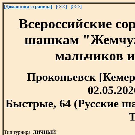
[Домашняя страница]
[<<<]
[>>>]
Всероссийские со
шашкам "Жемчуж
мальчиков и 
Прокопьевск [Кемеро
02.05.202
Быстрые, 64 (Русские ш
T
Тип турнира:
ЛИЧНЫЙ