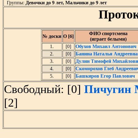
Группы:
Девочки до 9 лет, Мальчики до 9 лет
Проток
ФИО спортсмена
№ доски
О [б]
(играет белыми)
1.
[0]
Обухов Михаил Антонович
2.
[0]
Банина Наталья Андреевна
3.
[0]
Дулин Тимофей Михайлов
4.
[0]
Скоморохов Глеб Андрееви
5.
[0]
Башкиров Егор Павлович
Свободный: [0]
Пичугин 
[2]