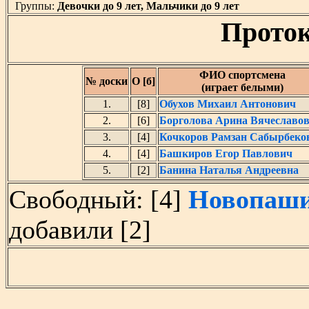
Группы:
Девочки до 9 лет, Мальчики до 9 лет
Проток
ФИО спортсмена
№ доски
О [б]
(играет белыми)
1.
[8]
Обухов Михаил Антонович
2.
[6]
Борголова Арина Вячеславо
3.
[4]
Кочкоров Рамзан Сабырбеко
4.
[4]
Башкиров Егор Павлович
5.
[2]
Банина Наталья Андреевна
Свободный: [4]
Новопаши
добавили [2]