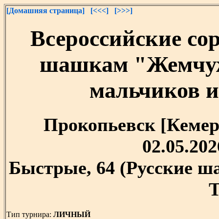
[Домашняя страница]
[<<<]
[>>>]
Всероссийские со
шашкам "Жемчуж
мальчиков и 
Прокопьевск [Кемеро
02.05.202
Быстрые, 64 (Русские ш
T
Тип турнира:
ЛИЧНЫЙ