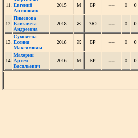
11.
Евгений
2015
М
БР
----
0
Антонович
Пименова
12.
Елизавета
2018
Ж
3Ю
----
0
Андреевна
Суховеева
13.
Есения
2018
Ж
БР
----
0
Максимовна
Махорин
14.
Артем
2016
М
БР
----
0
Васильевич