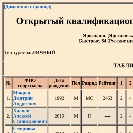
[Домашняя страница]
Открытый квалификацион
Ярославль [Ярославская 
Быстрые, 64 (Русские ша
Тип турнира:
ЛИЧНЫЙ
ТАБЛИ
ФИО
Дата
№
Пол
Разряд
Рейтинг
1
2
спортсмена
рождения
Мокров
1.
Дмитрий
1992
М
МС
2463
2
Андреевич
Хлапов
2.
Алексей
2010
М
II
----
2
Станиславович
Смирнова