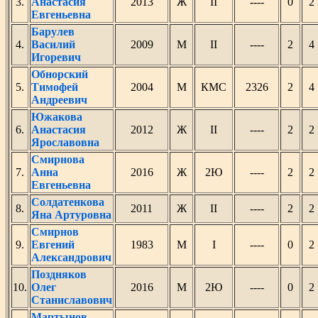
3.
Анастасия
2013
Ж
II
----
0
Евгеньевна
Барулев
4.
Василий
2009
М
II
----
2
Игоревич
Обнорский
5.
Тимофей
2004
М
КМС
2326
2
Андреевич
Южакова
6.
Анастасия
2012
Ж
II
----
2
Ярославовна
Смирнова
7.
Анна
2016
Ж
2Ю
----
2
Евгеньевна
Солдатенкова
8.
2011
Ж
II
----
2
Яна Артуровна
Смирнов
9.
Евгений
1983
М
I
----
0
Александрович
Поздняков
10.
Олег
2016
М
2Ю
----
0
Станиславович
Мартынов