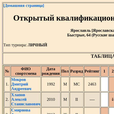
[Домашняя страница]
Открытый квалификацион
Ярославль [Ярославская 
Быстрые, 64 (Русские ша
Тип турнира:
ЛИЧНЫЙ
ТАБЛИЦ
ФИО
Дата
№
Пол
Разряд
Рейтинг
1
2
спортсмена
рождения
Мокров
1.
Дмитрий
1992
М
МС
2463
Андреевич
Хлапов
2.
Алексей
2010
М
II
----
Станиславович
Смирнова