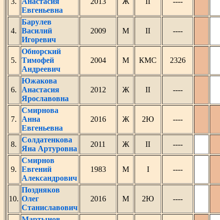
3.
Анастасия
2013
Ж
II
----
Евгеньевна
Барулев
4.
Василий
2009
М
II
----
Игоревич
Обнорский
5.
Тимофей
2004
М
КМС
2326
Андреевич
Южакова
6.
Анастасия
2012
Ж
II
----
Ярославовна
Смирнова
7.
Анна
2016
Ж
2Ю
----
Евгеньевна
Солдатенкова
8.
2011
Ж
II
----
Яна Артуровна
Смирнов
9.
Евгений
1983
М
I
----
Александрович
Поздняков
10.
Олег
2016
М
2Ю
----
Станиславович
Мартынов