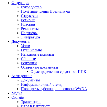
Федерация
Руководство
Почётные члены Президиума
Структура
Регионы
История
Реквизиты
Партнёры
Литература
Документы
Устав
Официально
Наградные приказы
Сборные
Рейтинги
Остальные документы
О распределении средств от ППК
Антидопинг
Документы
Информационный стенд
Проверить субстанцию в списке WADA
Медиа
Онлайн
Трансляции
Игра в Интернете