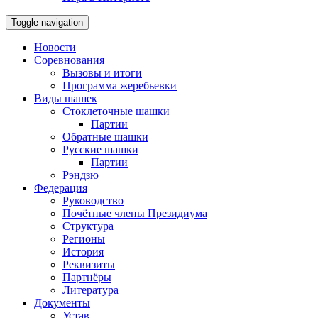
Toggle navigation
Новости
Соревнования
Вызовы и итоги
Программа жеребьевки
Виды шашек
Стоклеточные шашки
Партии
Обратные шашки
Русские шашки
Партии
Рэндзю
Федерация
Руководство
Почётные члены Президиума
Структура
Регионы
История
Реквизиты
Партнёры
Литература
Документы
Устав