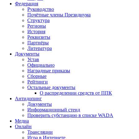
Федерация
Руководство
Почётные члены Президиума
Структура
Регионы
История
Реквизиты
Партнёры
Литература
Документы
Устав
Официально
Наградные приказы
Сборные
Рейтинги
Остальные документы
О распределении средств от ППК
Антидопинг
Документы
Информационный стенд
Проверить субстанцию в списке WADA
Медиа
Онлайн
Трансляции
Игра в Интернете