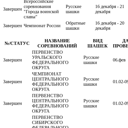
Всероссийские
соревнования
Русские
16 декабря - 21
Завершен
"Города воинской
шашки
декабря
славы"
Обратные
16 декабря - 20
Завершен
Чемпионат России
шашки
декабря
НАЗВАНИЕ
ВИД
Д
№/СТАТУС
СОРЕВНОВАНИЙ
ШАШЕК
ПРОВ
ПЕРВЕНСТВО
УРАЛЬСКОГО
Русские
Завершен
06.фев
ФЕДЕРАЛЬНОГО
шашки
ОКРУГА
ЧЕМПИОНАТ
ЦЕНТРАЛЬНОГО
Русские
Завершен
01.02-0
ФЕДЕРАЛЬНОГО
шашки
ОКРУГА
ПЕРВЕНСТВО
ЦЕНТРАЛЬНОГО
Русские
Завершен
01.02-0
ФЕДЕРАЛЬНОГО
шашки
ОКРУГА
ПЕРВЕНСТВО
СИБИРСКОГО
ФЕДЕРАЛЬНОГО