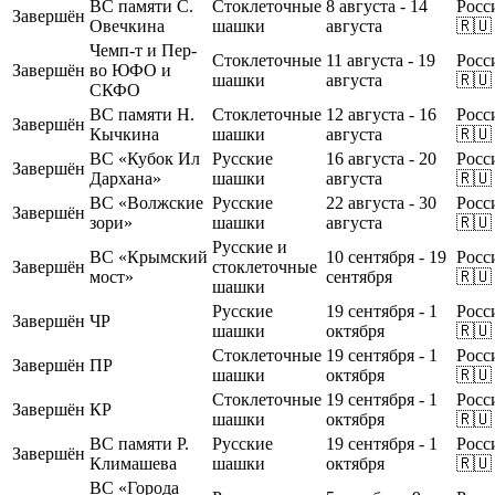
ВС памяти С.
Стоклеточные
8 августа - 14
Росс
Завершён
Овечкина
шашки
августа
🇷🇺
Чемп-т и Пер-
Стоклеточные
11 августа - 19
Росс
Завершён
во ЮФО и
шашки
августа
🇷🇺
СКФО
ВС памяти Н.
Стоклеточные
12 августа - 16
Росс
Завершён
Кычкина
шашки
августа
🇷🇺
ВС «Кубок Ил
Русские
16 августа - 20
Росс
Завершён
Дархана»
шашки
августа
🇷🇺
ВС «Волжские
Русские
22 августа - 30
Росс
Завершён
зори»
шашки
августа
🇷🇺
Русские и
ВС «Крымский
10 сентября - 19
Росс
Завершён
стоклеточные
мост»
сентября
🇷🇺
шашки
Русские
19 сентября - 1
Росс
Завершён
ЧР
шашки
октября
🇷🇺
Стоклеточные
19 сентября - 1
Росс
Завершён
ПР
шашки
октября
🇷🇺
Стоклеточные
19 сентября - 1
Росс
Завершён
КР
шашки
октября
🇷🇺
ВС памяти Р.
Русские
19 сентября - 1
Росс
Завершён
Климашева
шашки
октября
🇷🇺
ВС «Города