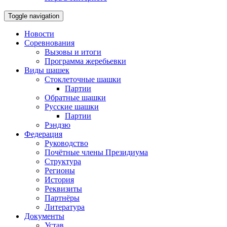
Toggle navigation
Новости
Соревнования
Вызовы и итоги
Программа жеребьевки
Виды шашек
Стоклеточные шашки
Партии
Обратные шашки
Русские шашки
Партии
Рэндзю
Федерация
Руководство
Почётные члены Президиума
Структура
Регионы
История
Реквизиты
Партнёры
Литература
Документы
Устав