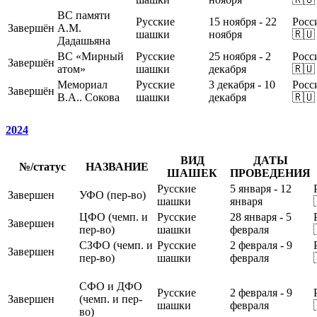
ВС памяти
Русские
15 ноября - 22
Росс
Завершён
А.М.
шашки
ноября
🇷🇺
Дадашьяна
ВС «Мирный
Русские
25 ноября - 2
Росс
Завершён
атом»
шашки
декабря
🇷🇺
Мемориал
Русские
3 декабря - 10
Росс
Завершён
В.А.. Сокова
шашки
декабря
🇷🇺
2024
ВИД
ДАТЫ
№/статус
НАЗВАНИЕ
ШАШЕК
ПРОВЕДЕНИЯ
Русские
5 января - 12
Завершен
УФО (пер-во)
шашки
января
ЦФО (чемп. и
Русские
28 января - 5
Завершен
пер-во)
шашки
февраля
СЗФО (чемп. и
Русские
2 февраля - 9
Завершен
пер-во)
шашки
февраля
СФО и ДФО
Русские
2 февраля - 9
Завершен
(чемп. и пер-
шашки
февраля
во)