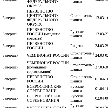
ФЕДЕРАЛЬНОГО
шашки
ОКРУГА
ПЕРВЕНСТВО
ЦЕНТРАЛЬНОГО
Стоклеточные
Завершен
13.03-1
ФЕДЕРАЛЬНОГО
шашки
ОКРУГА
ПЕРВЕНСТВО
Русские
Завершен
РОССИИ (младшие
13.03-2
шашки
возраста)
ПЕРВЕНСТВО
Завершен
Рэндзю
24.03-2
РОССИИ
Стоклеточные
Завершен
ЧЕМПИОНАТ РОССИИ
24.03-0
шашки
ЧЕМПИОНАТ РОССИИ
Стоклеточные
Завершен
(командные
27.03-3
шашки
соревнования)
ПЕРВЕНСТВО
Стоклеточные
Завершен
01.04-1
РОССИИ
шашки
ВСЕРОССИЙСКИЕ
Русские
Завершен
01.04-1
СОРЕВНОВАНИ
шашки
ВСЕРОССИЙСКИЕ
Русские
Завершен
02.04-0
СОРЕВНОВАНИЯ
шашки
Русские
Завершен
КУБОК МИРА (ЭТАП)
20.04-2