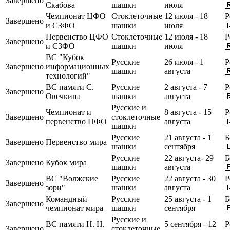
Завершено
Скабова
шашки
июля

Чемпионат ЦФО
Стоклеточные
12 июля - 18
Р
Завершено
и СЗФО
шашки
июля

Первенство ЦФО
Стоклеточные
12 июля - 18
Р
Завершено
и СЗФО
шашки
июля

ВС "Кубок
Русские
26 июля - 1
Р
Завершено
информационных
шашки
августа

технологий"
ВС памяти С.
Русские
2 августа - 7
Р
Завершено
Овечкина
шашки
августа

Русские и
Чемпионат и
8 августа - 15
Р
Завершено
стоклеточные
первенство ПФО
августа

шашки
Русские
21 августа - 1
Б
Завершено
Первенство мира
шашки
сентября

Русские
22 августа- 29
Б
Завершено
Кубок мира
шашки
августа

ВС "Волжские
Русские
22 августа - 30
Р
Завершено
зори"
шашки
августа

Командный
Русские
25 августа - 1
Б
Завершено
чемпионат мира
шашки
сентября

Русские и
ВС памяти Н. Н.
5 сентября - 12
Р
Завершено
стоклеточные