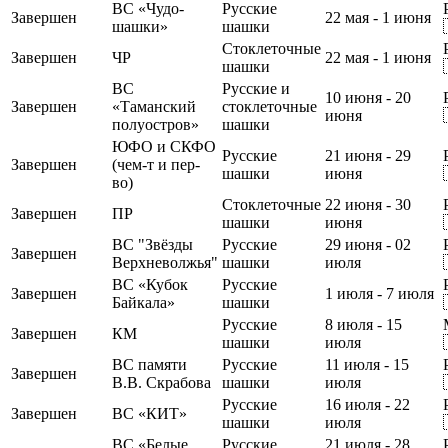
ВС «Чудо-
Русские
Завершен
22 мая - 1 июня
шашки»
шашки
Стоклеточные
Завершен
ЧР
22 мая - 1 июня
шашки
ВС
Русские и
10 июня - 20
Завершен
«Таманский
стоклеточные
июня
полуостров»
шашки
ЮФО и СКФО
Русские
21 июня - 29
Завершен
(чем-т и пер-
шашки
июня
во)
Стоклеточные
22 июня - 30
Завершен
ПР
шашки
июня
ВС "Звёзды
Русские
29 июня - 02
Завершен
Верхневолжья"
шашки
июля
ВС «Кубок
Русские
Завершен
1 июля - 7 июля
Байкала»
шашки
Русские
8 июля - 15
Завершен
КМ
шашки
июля
ВС памяти
Русские
11 июля - 15
Завершен
В.В. Скрабова
шашки
июля
Русские
16 июля - 22
Завершен
ВС «КИТ»
шашки
июля
ВС «Белые
Русские
21 июля - 28