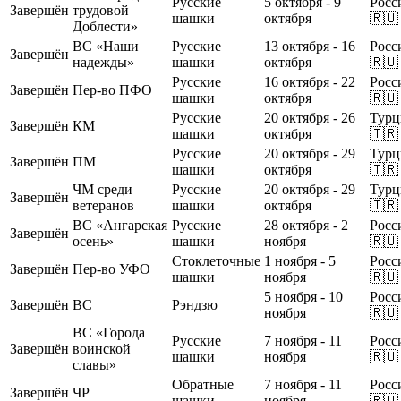
Русские
5 октября - 9
Росс
Завершён
трудовой
шашки
октября
🇷🇺
Доблести»
ВС «Наши
Русские
13 октября - 16
Росс
Завершён
надежды»
шашки
октября
🇷🇺
Русские
16 октября - 22
Росс
Завершён
Пер-во ПФО
шашки
октября
🇷🇺
Русские
20 октября - 26
Турц
Завершён
КМ
шашки
октября
🇹🇷
Русские
20 октября - 29
Турц
Завершён
ПМ
шашки
октября
🇹🇷
ЧМ среди
Русские
20 октября - 29
Турц
Завершён
ветеранов
шашки
октября
🇹🇷
ВС «Ангарская
Русские
28 октября - 2
Росс
Завершён
осень»
шашки
ноября
🇷🇺
Стоклеточные
1 ноября - 5
Росс
Завершён
Пер-во УФО
шашки
ноября
🇷🇺
5 ноября - 10
Росс
Завершён
ВС
Рэндзю
ноября
🇷🇺
ВС «Города
Русские
7 ноября - 11
Росс
Завершён
воинской
шашки
ноября
🇷🇺
славы»
Обратные
7 ноября - 11
Росс
Завершён
ЧР
шашки
ноября
🇷🇺