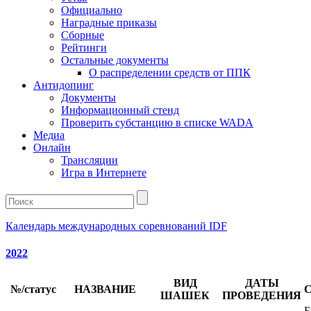
Официально
Наградные приказы
Сборные
Рейтинги
Остальные документы
О распределении средств от ППК
Антидопинг
Документы
Информационный стенд
Проверить субстанцию в списке WADA
Медиа
Онлайн
Трансляции
Игра в Интернете
Календарь международных соревнований IDF
2022
ВИД
ДАТЫ
№/статус
НАЗВАНИЕ
ШАШЕК
ПРОВЕДЕНИЯ
Б