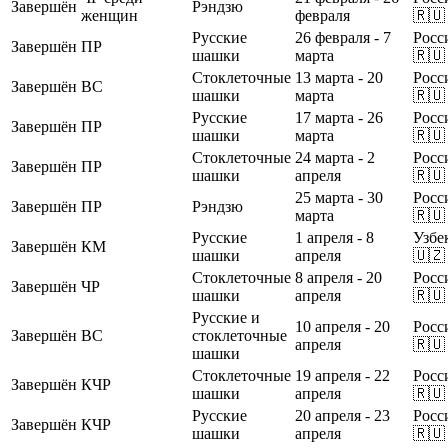
Завершён
Рэндзю
женщин
февраля
🇷🇺
Русские
26 февраля - 7
Росс
Завершён
ПР
шашки
марта
🇷🇺
Стоклеточные
13 марта - 20
Росс
Завершён
ВС
шашки
марта
🇷🇺
Русские
17 марта - 26
Росс
Завершён
ПР
шашки
марта
🇷🇺
Стоклеточные
24 марта - 2
Росс
Завершён
ПР
шашки
апреля
🇷🇺
25 марта - 30
Росс
Завершён
ПР
Рэндзю
марта
🇷🇺
Русские
1 апреля - 8
Узбе
Завершён
КМ
шашки
апреля
🇺🇿
Стоклеточные
8 апреля - 20
Росс
Завершён
ЧР
шашки
апреля
🇷🇺
Русские и
10 апреля - 20
Росс
Завершён
ВС
стоклеточные
апреля
🇷🇺
шашки
Стоклеточные
19 апреля - 22
Росс
Завершён
КЧР
шашки
апреля
🇷🇺
Русские
20 апреля - 23
Росс
Завершён
КЧР
шашки
апреля
🇷🇺