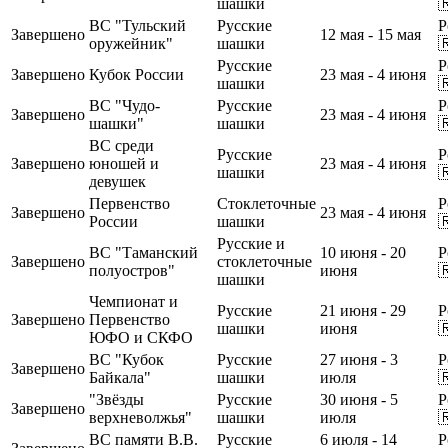
шашки

ВС "Тульский
Русские
Р
Завершено
12 мая - 15 мая
оружейник"
шашки

Русские
Р
Завершено
Кубок России
23 мая - 4 июня
шашки

ВС "Чудо-
Русские
Р
Завершено
23 мая - 4 июня
шашки"
шашки

ВС среди
Русские
Р
Завершено
юношей и
23 мая - 4 июня
шашки

девушек
Первенство
Стоклеточные
Р
Завершено
23 мая - 4 июня
России
шашки

Русские и
ВС "Таманский
10 июня - 20
Р
Завершено
стоклеточные
полуостров"
июня

шашки
Чемпионат и
Русские
21 июня - 29
Р
Завершено
Первенство
шашки
июня

ЮФО и СКФО
ВС "Кубок
Русские
27 июня - 3
Р
Завершено
Байкала"
шашки
июля

"Звёзды
Русские
30 июня - 5
Р
Завершено
верхневолжья"
шашки
июля

ВС памяти В.В.
Русские
6 июля - 14
Р