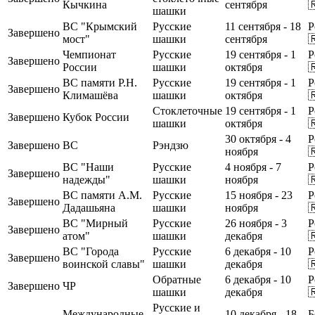
Кычкина
сентября

шашки
ВС "Крымский
Русские
11 сентября - 18
Р
Завершено
мост"
шашки
сентября

Чемпионат
Русские
19 сентября - 1
Р
Завершено
России
шашки
октября

ВС памяти Р.Н.
Русские
19 сентября - 1
Р
Завершено
Климашёва
шашки
октября

Стоклеточные
19 сентября - 1
Р
Завершено
Кубок России
шашки
октября

30 октября - 4
Р
Завершено
ВС
Рэндзю
ноября

ВС "Наши
Русские
4 ноября - 7
Р
Завершено
надежды"
шашки
ноября

ВС памяти А.М.
Русские
15 ноября - 23
Р
Завершено
Дадашьяна
шашки
ноября

ВС "Мирный
Русские
26 ноября - 3
Р
Завершено
атом"
шашки
декабря

ВС "Города
Русские
6 декабря - 10
Р
Завершено
воинской славы"
шашки
декабря

Обратные
6 декабря - 10
Р
Завершено
ЧР
шашки
декабря

Русские и
Международные
10 декабря - 18
Б