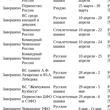
России
шашки
апреля

Первенство
25 марта - 30
Р
Завершено
Рэндзю
России
марта

ВС среди
Русские
10 апреля - 20
Р
Завершено
юношей и
шашки
апреля

девушек
Чемпионат
Стоклеточные
10 апреля - 22
Р
Завершено
России
шашки
апреля

Командный
Стоклеточные
10 апреля - 24
Р
Завершено
Чемпионат
шашки
апреля

России
Командный
Русские
10 апреля - 25
Р
Завершено
Чемпионат
шашки
апреля

России
ВС памяти А.Ф.
Русские
28 апреля - 2
Р
Завершено
Лазаренко и Ю.А.
шашки
мая

Лебедева
ВС "Жемчужина
Русские
29 апреля - 5
Р
Завершено
Кузбасса"
шашки
мая

Первенство ЦФО
Стоклеточные
29 апреля - 6
Р
Завершено
и СЗФО
шашки
мая

Русские
Р
Завершено
Чемпионат УФО
6 мая - 11 мая