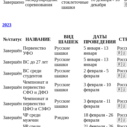
Завершено
стоклеточные
соревнования
декабря

шашки
2023
ВИД
ДАТЫ
№/статус
НАЗВАНИЕ
СТ
ШАШЕК
ПРОВЕДЕНИЯ
Первенство
Русские
5 января - 13
Росс
Завершён
УФО
шашки
января
🇷🇺
Русские
5 января - 13
Росс
Завершён
ВС до 27 лет
шашки
января
🇷🇺
ВС среди
Русские
2 февраля - 5
Росс
Завершён
студентов
шашки
февраля
🇷🇺
Чемпионат и
Русские
3 февраля - 10
Росс
Завершён
первенство
шашки
февраля
🇷🇺
СФО и ДФО
Чемпионат и
Русские
3 февраля - 11
Росс
Завершён
первенство
шашки
февраля
🇷🇺
ЦФО и СЗФО
ЧР среди
18 февраля - 26
Росс
Завершён
Рэндзю
мужчин
февраля
🇷🇺
ЧР среди
21 февраля - 26
Росс