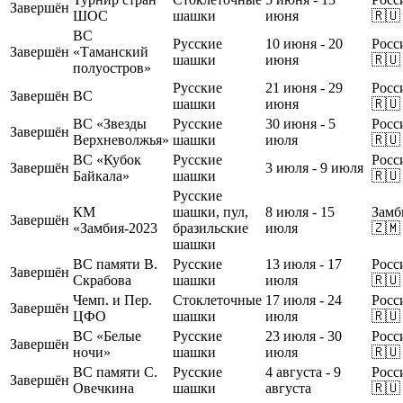
Завершён
ШОС
шашки
июня
🇷🇺
ВС
Русские
10 июня - 20
Росс
Завершён
«Таманский
шашки
июня
🇷🇺
полуостров»
Русские
21 июня - 29
Росс
Завершён
ВС
шашки
июня
🇷🇺
ВС «Звезды
Русские
30 июня - 5
Росс
Завершён
Верхневолжья»
шашки
июля
🇷🇺
ВС «Кубок
Русские
Росс
Завершён
3 июля - 9 июля
Байкала»
шашки
🇷🇺
Русские
КМ
шашки, пул,
8 июля - 15
Замб
Завершён
«Замбия-2023
бразильские
июля
🇿🇲
шашки
ВС памяти В.
Русские
13 июля - 17
Росс
Завершён
Скрабова
шашки
июля
🇷🇺
Чемп. и Пер.
Стоклеточные
17 июля - 24
Росс
Завершён
ЦФО
шашки
июля
🇷🇺
ВС «Белые
Русские
23 июля - 30
Росс
Завершён
ночи»
шашки
июля
🇷🇺
ВС памяти С.
Русские
4 августа - 9
Росс
Завершён
Овечкина
шашки
августа
🇷🇺