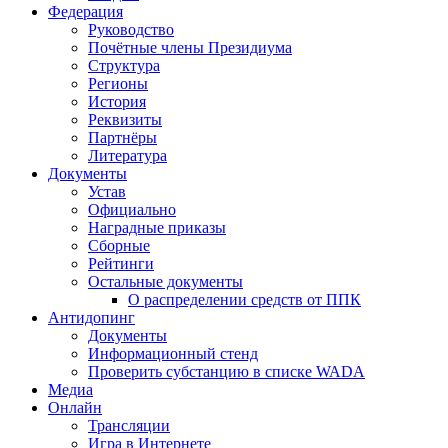
Федерация
Руководство
Почётные члены Президиума
Структура
Регионы
История
Реквизиты
Партнёры
Литература
Документы
Устав
Официально
Наградные приказы
Сборные
Рейтинги
Остальные документы
О распределении средств от ППК
Антидопинг
Документы
Информационный стенд
Проверить субстанцию в списке WADA
Медиа
Онлайн
Трансляции
Игра в Интернете