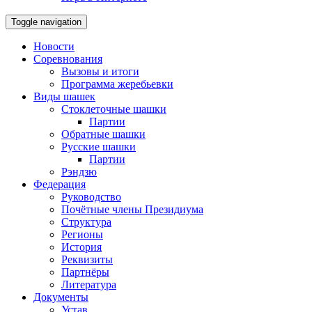
Toggle navigation
Новости
Соревнования
Вызовы и итоги
Программа жеребьевки
Виды шашек
Стоклеточные шашки
Партии
Обратные шашки
Русские шашки
Партии
Рэндзю
Федерация
Руководство
Почётные члены Президиума
Структура
Регионы
История
Реквизиты
Партнёры
Литература
Документы
Устав