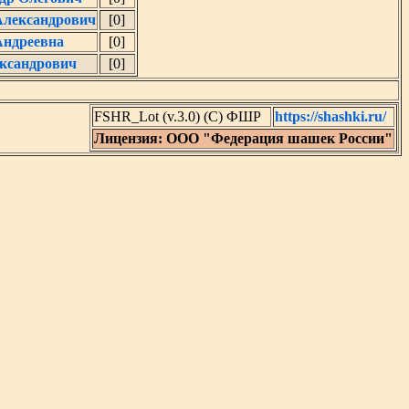
Александрович
[0]
Андреевна
[0]
ксандрович
[0]
FSHR_Lot (v.3.0) (C) ФШР
https://shashki.ru/
Лицензия: ООО "Федерация шашек России"