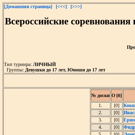
[Домашняя страница]
[<<<]
[>>>]
Всероссийские соревнования
Про
Тип турнира:
ЛИЧНЫЙ
Группы:
Девушки до 17 лет, Юноши до 17 лет
№ доски
О [б]
1.
[0]
Кокш
2.
[0]
Ивас
3.
[0]
Ершо
4.
[0]
Фидр
5.
[0]
Леон