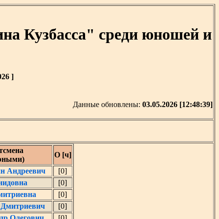
на Кузбасса" среди юношей и
26 ]
Данные обновлены:
03.05.2026 [12:48:39]
тсмена
О [ч]
ерными)
ин Андреевич
[0]
нидовна
[0]
митриевна
[0]
 Дмитриевич
[0]
др Олегович
[0]