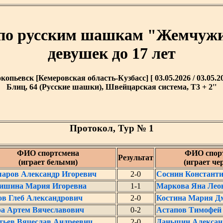
 по русским шашкам "Жемчужи
девушек до 17 лет
копьевск [Кемеровская область-Кузбасс] [ 03.05.2026 / 03.05.20
Блиц, 64 (Русские шашки), Швейцарская система, T3 + 2''
Протокол, Тур № 1
ФИО спортсмена
ФИО спор
Результат
(играет белыми)
(играет ч
аров Александр Игоревич
2-0
Соснин Констант
ишина Мария Игоревна
1-1
Маркова Яна Лео
в Глеб Александрович
2-0
Костина Мария Д
а Артем Вячеславович
0-2
Астапов Тимофей
тьев Вячеслав Андреевич
2-0
Даньшин Алексан