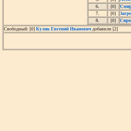
6.
[0]
Смир
7.
[0]
Загр
8.
[0]
Сиро
Свободный: [0]
Кулик Евгений Иванович
добавили [2]