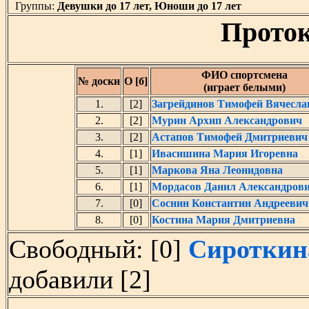
Группы:
Девушки до 17 лет, Юноши до 17 лет
Проток
ФИО спортсмена
№ доски
О [б]
(играет белыми)
1.
[2]
Загрейдинов Тимофей Вячесла
2.
[2]
Мурин Архип Александрович
3.
[2]
Астапов Тимофей Дмитриевич
4.
[1]
Ивасишина Мария Игоревна
5.
[1]
Маркова Яна Леонидовна
6.
[1]
Мордасов Данил Александров
7.
[0]
Соснин Константин Андреевич
8.
[0]
Костина Мария Дмитриевна
Свободный: [0]
Сироткин
добавили [2]