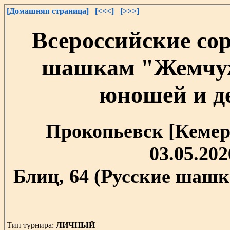
[Домашняя страница]
[<<<]
[>>>]
Всероссийские со
шашкам "Жемчуж
юношей и де
Прокопьевск [Кемеро
03.05.202
Блиц, 64 (Русские шашк
Тип турнира:
ЛИЧНЫЙ