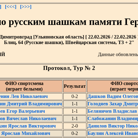
]
[<<<]
[>>>]
по русским шашкам памяти Ге
Димитровград [Ульяновская область] [ 22.02.2026 / 22.02.2026 
Блиц, 64 (Русские шашки), Швейцарская система, T3 + 2''
ЫЙ
Данные обновлен
Протокол, Тур № 2
ФИО спортсмена
ФИО спортс
Результат
(играет белыми)
(играет чер
нин Лев Николаевич
0-2
Дашков Вадим Олего
ин Дмитрий Владимирович
1-1
Голодяев Захар Дмит
в Егор Валерьевич
1-1
Беляничев Владислав
ов Вячеслав Николаевич
1-1
Слабожанин Владими
ин Ярослав Викторович
2-0
Данилов Виктор Нико
 Ярослав Михайлович
0-2
Баулин Алексей Иван