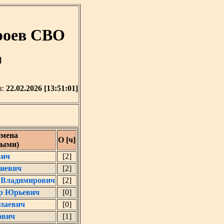
роев СВО
]
ы:
22.02.2026 [13:51:01]
мена
О [ч]
ными)
вич
[2]
риевич
[2]
 Владимирович
[2]
р Юрьевич
[0]
лаевич
[0]
ович
[1]