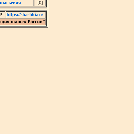
анасьевич
[0]
Р
https://shashki.ru/
ация шашек России"