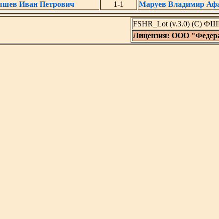
ышев Иван Петрович
1-1
Маруев Владимир Аф
FSHR_Lot (v.3.0) (C) ФШ
Лицензия: ООО "Федер