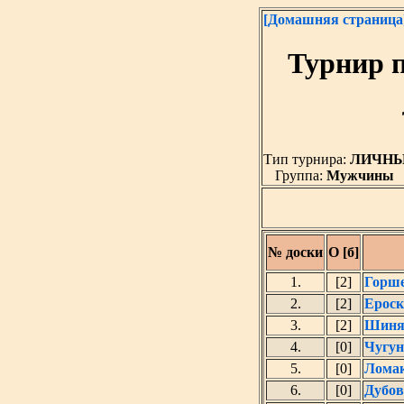
[Домашняя страница
Турнир 
Тип турнира:
ЛИЧН
Группа:
Мужчины
№ доски
О [б]
1.
[2]
Горше
2.
[2]
Ероск
3.
[2]
Шиняе
4.
[0]
Чугун
5.
[0]
Ломак
6.
[0]
Дубов