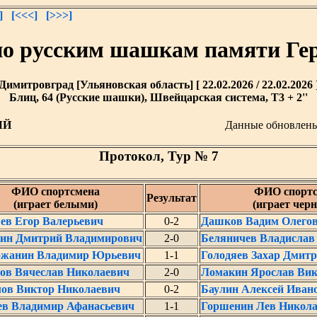
]
[<<<]
[>>>]
по русским шашкам памяти Ге
Димитровград [Ульяновская область] [ 22.02.2026 / 22.02.2026 
Блиц, 64 (Русские шашки), Швейцарская система, T3 + 2''
ЫЙ
Данные обновлен
Протокол, Тур № 7
ФИО спортсмена
ФИО спортс
Результат
(играет белыми)
(играет чер
в Егор Валерьевич
0-2
Дашков Вадим Олего
ин Дмитрий Владимирович
2-0
Беляничев Владислав
ожанин Владимир Юрьевич
1-1
Голодяев Захар Дмит
ов Вячеслав Николаевич
2-0
Ломакин Ярослав Ви
ов Виктор Николаевич
0-2
Баулин Алексей Иван
в Владимир Афанасьевич
1-1
Горшенин Лев Никол