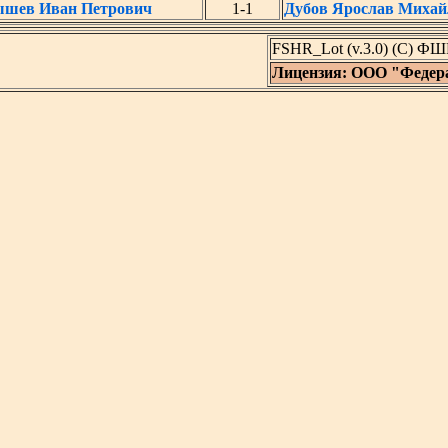
ышев Иван Петрович
1-1
Дубов Ярослав Михай
FSHR_Lot (v.3.0) (C) ФШ
Лицензия: ООО "Федер