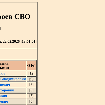
роев СВО
]
ы:
22.02.2026 [13:51:01]
мена
О [ч]
ными)
вич
[12]
 Владимирович
[9]
риевич
[7]
кторович
[5]
ович
[5]
аевич
[5]