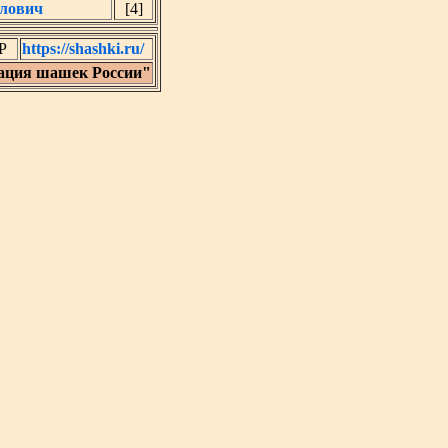
лович
[4]
Р
https://shashki.ru/
ация шашек России"