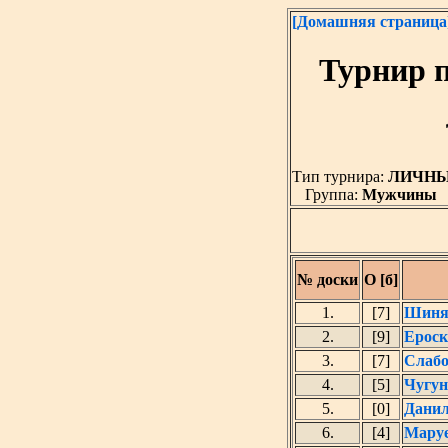
[Домашняя страница
Турнир 
Тип турнира:
ЛИЧН
Группа:
Мужчины
№ доски
О [б]
1.
[7]
Шиняе
2.
[9]
Ероск
3.
[7]
Слаб
4.
[5]
Чугун
5.
[0]
Данил
6.
[4]
Маруе