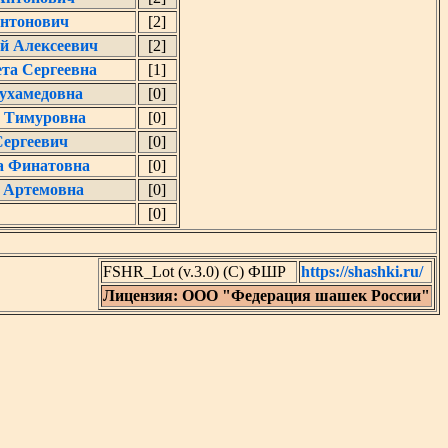
нтонович
[2]
й Алексеевич
[2]
та Сергеевна
[1]
ухамедовна
[0]
а Тимуровна
[0]
Сергеевич
[0]
а Финатовна
[0]
 Артемовна
[0]
[0]
FSHR_Lot (v.3.0) (C) ФШР
https://shashki.ru/
Лицензия: ООО "Федерация шашек России"