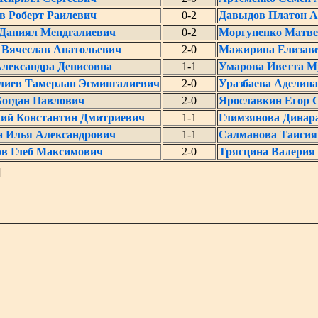
в Роберт Раилевич
0-2
Давыдов Платон А
 Даниял Мендгалиевич
0-2
Моргуненко Матве
 Вячеслав Анатольевич
2-0
Мажирина Елизаве
лександра Денисовна
1-1
Умарова Иветта М
лиев Тамерлан Эсмингалиевич
2-0
Уразбаева Аделин
Богдан Павлович
2-0
Ярославкин Егор 
кий Константин Дмитриевич
1-1
Глимзянова Динар
н Илья Александрович
1-1
Салманова Таисия
ов Глеб Максимович
2-0
Трясцина Валерия
]