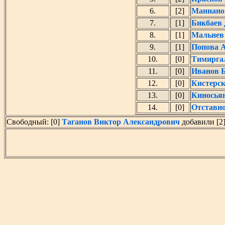
6.
[2]
Маннано
7.
[1]
Бикбаев
8.
[1]
Мальнев
9.
[1]
Попова А
10.
[0]
Тимирга
11.
[0]
Иванов 
12.
[0]
Кистерс
13.
[0]
Киносья
14.
[0]
Отставн
Свободный: [0]
Таганов Виктор Александрович
добавили [2