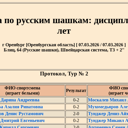
а по русским шашкам: дисципли
лет
г Оренбург [Оренбургская область] [ 07.03.2026 / 07.03.2026 ]
Блиц, 64 (Русские шашки), Швейцарская система, T3 + 2''
Протокол, Тур № 2
ФИО спортсмена
ФИО спо
Результат
(играет белыми)
(играет 
 Дарина Андреевна
0-2
Москалев Михаил 
а Азалия Ринатовна
0-2
Мухомедьяров Але
в Денис Рустамович
2-0
Тунджер Дениз Ай
Дмитрий Евгеньевич
0-2
Тунджер Микаил 
 Кирилл Сергеевич
2-0
Артеменко Семен 