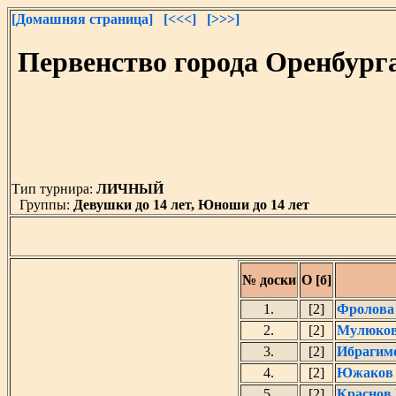
[Домашняя страница]
[<<<]
[>>>]
Первенство города Оренбург
Тип турнира:
ЛИЧНЫЙ
Группы:
Девушки до 14 лет, Юноши до 14 лет
№ доски
О [б]
1.
[2]
Фролова
2.
[2]
Мулюков
3.
[2]
Ибрагимо
4.
[2]
Южаков 
5.
[2]
Краснов