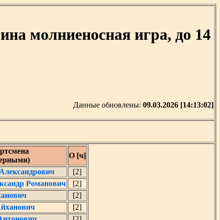
на молниеносная игра, до 14
Данные обновлены:
09.03.2026 [14:13:02]
ртсмена
О [ч]
черными)
Александрович
[2]
ксандр Романович
[2]
ханович
[2]
Айханович
[2]
Антонович
[2]