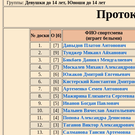
Группы:
Девушки до 14 лет, Юноши до 14 лет
Проток
ФИО спортсмена
№ доски
О [б]
(играет белыми)
1.
[7]
Давыдов Платон Антонович
2.
[9]
Тунджер Микаил Айханович
3.
[7]
Бикбаев Даниял Мендгалиевич
4.
[7]
Москалев Михаил Александров
5.
[6]
Южаков Дмитрий Евгеньевич
6.
[6]
Кистерский Константин Дмитри
7.
[6]
Артеменко Семен Антонович
8.
[5]
Мажирина Елизавета Сергеевна
9.
[5]
Иванов Богдан Павлович
10.
[4]
Мальнев Вячеслав Анатольевич
11.
[4]
Попова Александра Денисовна
12.
[3]
Таганов Виктор Александрович
13.
[3]
Салманова Таисия Артемовна