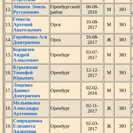
Абишев Эмиль
Оренбургский
06-08-
12.
М
3Ю
Рустамович
район
2016
Генкель
10-08-
13.
Артемий
Орск
М
3Ю
2017
Анатольевич
Горобченко Ася
16-08-
14.
Орск
Ж
3Ю
Дмитриевна
2017
Корнилов
03-07-
15.
Андрей
Оренбург
М
3Ю
2017
Алексеевич
Курышкин
12-12-
16.
Тимофей
Оренбург
М
3Ю
2017
Юрьевич
Лещенко
02-02-
17.
Даниил
Оренбург
М
3Ю
2016
Дмитриевич
Мельникова
02-11-
18.
Александра
Оренбург
Ж
3Ю
2017
Артемовна
Спиридонова
02-03-
19.
Елизавета
Оренбург
Ж
3Ю
2017
Андреевна