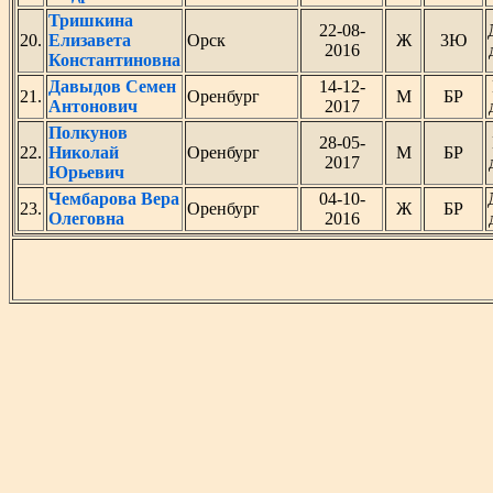
Тришкина
22-08-
20.
Елизавета
Орск
Ж
3Ю
2016
Константиновна
Давыдов Семен
14-12-
21.
Оренбург
М
БР
Антонович
2017
Полкунов
28-05-
22.
Николай
Оренбург
М
БР
2017
Юрьевич
Чембарова Вера
04-10-
23.
Оренбург
Ж
БР
Олеговна
2016