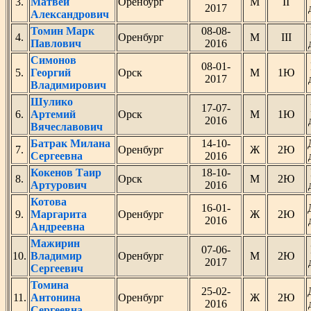
3.
Матвей
Оренбург
М
II
2017
Александрович
Томин Марк
08-08-
4.
Оренбург
М
III
Павлович
2016
Симонов
08-01-
5.
Георгий
Орск
М
1Ю
2017
Владимирович
Шулико
17-07-
6.
Артемий
Орск
М
1Ю
2016
Вячеславович
Батрак Милана
14-10-
7.
Оренбург
Ж
2Ю
Сергеевна
2016
Кокенов Таир
18-10-
8.
Орск
М
2Ю
Артурович
2016
Котова
16-01-
9.
Маргарита
Оренбург
Ж
2Ю
2016
Андреевна
Мажирин
07-06-
10.
Владимир
Оренбург
М
2Ю
2017
Сергеевич
Томина
25-02-
11.
Антонина
Оренбург
Ж
2Ю
2016
Сергеевна