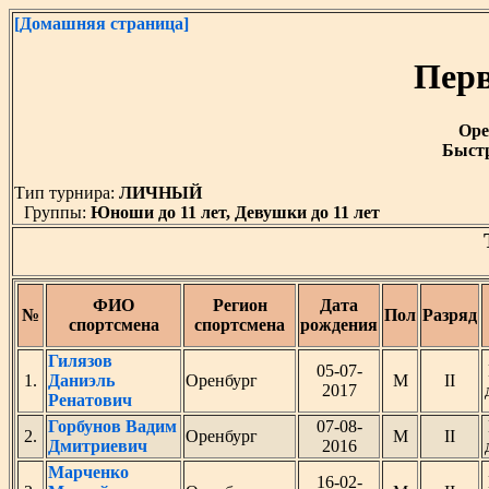
[Домашняя страница]
Перв
Оре
Быстр
Тип турнира:
ЛИЧНЫЙ
Группы:
Юноши до 11 лет, Девушки до 11 лет
ФИО
Регион
Дата
№
Пол
Разряд
спортсмена
спортсмена
рождения
Гилязов
05-07-
1.
Даниэль
Оренбург
М
II
2017
Ренатович
Горбунов Вадим
07-08-
2.
Оренбург
М
II
Дмитриевич
2016
Марченко
16-02-