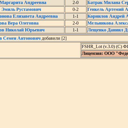
 Маргарита Андреевна
2-0
Батрак Милана Се
 Эмиль Рустамович
0-2
Генкель Артемий 
онова Елизавета Андреевна
1-1
Корнилов Андрей 
ова Вера Олеговна
2-0
Мельникова Алекс
ов Николай Юрьевич
1-1
Лещенко Даниил Д
в Семен Антонович
добавили [2]
FSHR_Lot (v.3.0) (C) 
Лицензия: ООО "Фед