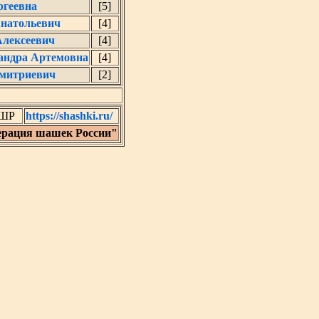
ргеевна
[5]
Анатольевич
[4]
Алексеевич
[4]
андра Артемовна
[4]
митриевич
[2]
ФШР
https://shashki.ru/
ерация шашек России"