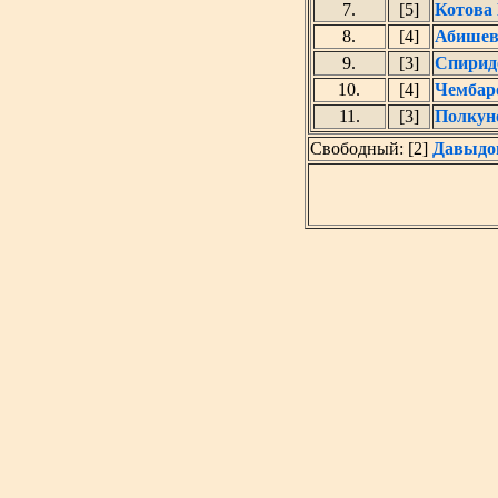
7.
[5]
Котова
8.
[4]
Абишев
9.
[3]
Спирид
10.
[4]
Чембар
11.
[3]
Полкун
Свободный: [2]
Давыдо