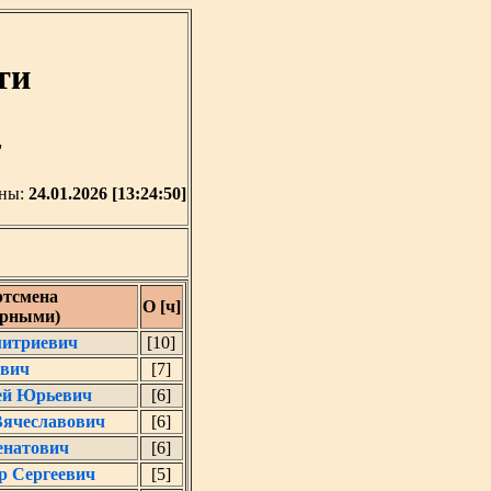
ти
'
ены:
24.01.2026 [13:24:50]
тсмена
О [ч]
ерными)
митриевич
[10]
вич
[7]
й Юрьевич
[6]
ячеславович
[6]
енатович
[6]
 Сергеевич
[5]