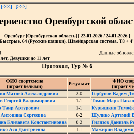
[<<<]
[>>>]
ервенство Оренбургской облас
Оренбург [Оренбургская область] [ 23.01.2026 / 24.01.2026 ]
Быстрые, 64 (Русские шашки), Швейцарская система, T8 + 4'
Й
Данные обновл
лет, Девушки до 11 лет
Протокол, Тур № 6
ФИО спортсмена
ФИО спор
Результат
(играет белыми)
(играет ч
ко Матвей Александрович
2-0
Горбунов Вадим Д
в Георгий Владимирович
1-1
Томин Марк Павло
в Таир Артурович
1-1
Курышкин Тимофе
 Антонина Сергеевна
0-2
Шулико Артемий В
на Елизавета Константиновна
0-2
Гилязов Даниэль Р
енко Ася Дмитриевна
1-1
Мажирин Владимир