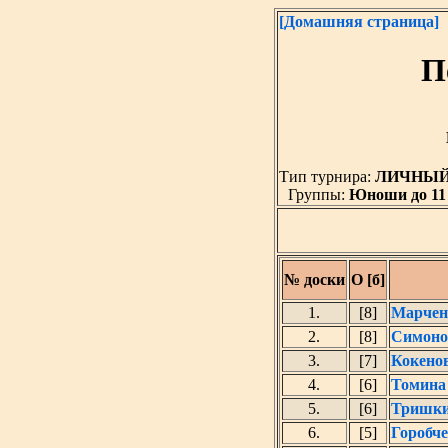
[Домашняя страница]
П
Тип турнира:
ЛИЧНЫ
Группы:
Юноши до 11 
№ доски
О [б]
1.
[8]
Марчен
2.
[8]
Симоно
3.
[7]
Кокено
4.
[6]
Томина
5.
[6]
Тришки
6.
[5]
Горобч