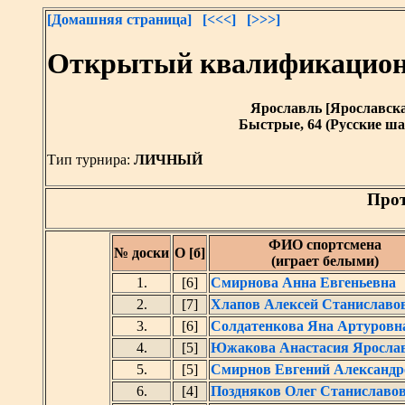
[Домашняя страница]
[<<<]
[>>>]
Открытый квалификацион
Ярославль [Ярославская 
Быстрые, 64 (Русские ша
Тип турнира:
ЛИЧНЫЙ
Прот
ФИО спортсмена
№ доски
О [б]
(играет белыми)
1.
[6]
Смирнова Анна Евгеньевна
2.
[7]
Хлапов Алексей Станиславо
3.
[6]
Солдатенкова Яна Артуровн
4.
[5]
Южакова Анастасия Яросла
5.
[5]
Смирнов Евгений Александр
6.
[4]
Поздняков Олег Станиславо