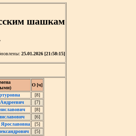
усским шашкам
'
бновлены:
25.01.2026 [21:58:15]
мена
О [ч]
ными)
ртуровна
[8]
 Андреевич
[7]
ниславович
[8]
ниславович
[6]
 Ярославовна
[5]
лександрович
[5]