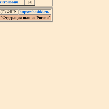
Антонович
[4]
) (C) ФШР
https://shashki.ru/
 "Федерация шашек России"