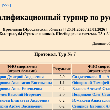
[>>>]
лификационный турнир по р
Ярославль [Ярославская область] [ 25.01.2026 / 25.01.2026 ]
Быстрые, 64 (Русские шашки), Швейцарская система, T5 + 3'
Данные о
Протокол, Тур № 7
ФИО спортсмена
ФИО спортс
Результат
(играет белыми)
(играет чер
ров Дмитрий Андреевич
2-0
Солдатенкова Яна А
рнова Анастасия Евгеньевна
1-1
Обнорский Тимофей
рнова Анна Евгеньевна
0-2
Хлапов Алексей Ста
улев Василий Игоревич
2-0
Поздняков Олег Ста
енова Елизавета Андреевна
0-2
Южакова Анастасия
орин Артем Васильевич
0-2
Смирнов Евгений А