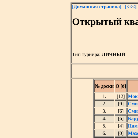
[Домашняя страница]
[<<<]
Открытый ква
Тип турнира:
ЛИЧНЫЙ
№ доски
О [б]
1.
[12]
Мок
2.
[9]
Сми
3.
[6]
Сми
4.
[6]
Бар
5.
[4]
Пим
6.
[0]
Мах