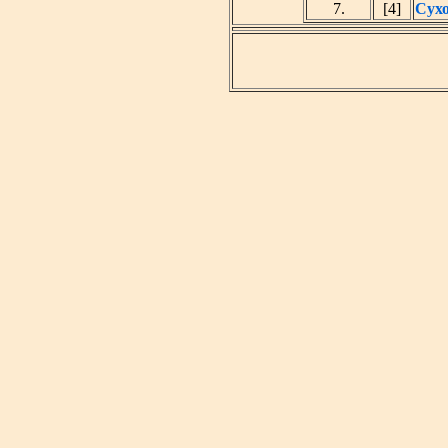
7.
[4]
Сух