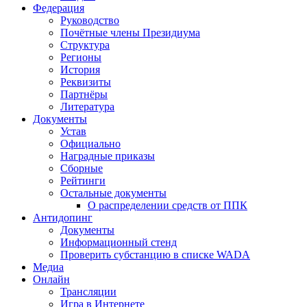
Федерация
Руководство
Почётные члены Президиума
Структура
Регионы
История
Реквизиты
Партнёры
Литература
Документы
Устав
Официально
Наградные приказы
Сборные
Рейтинги
Остальные документы
О распределении средств от ППК
Антидопинг
Документы
Информационный стенд
Проверить субстанцию в списке WADA
Медиа
Онлайн
Трансляции
Игра в Интернете