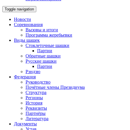
Toggle navigation
Новости
Соревнования
Вызовы и итоги
Программа жеребьевки
Виды шашек
Стоклеточные шашки
Партии
Обратные шашки
Русские шашки
Партии
Рэндзю
Федерация
Руководство
Почётные члены Президиума
Структура
Регионы
История
Реквизиты
Партнёры
Литература
Документы
Устав