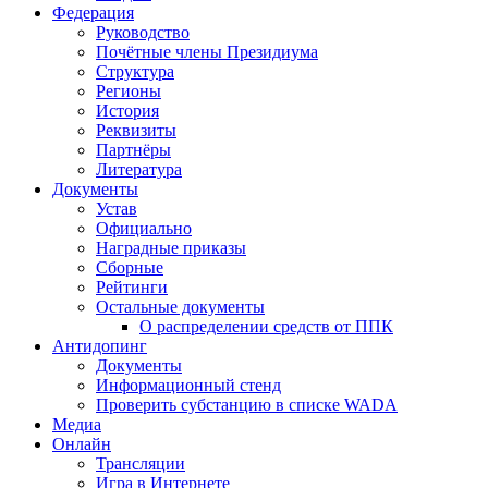
Федерация
Руководство
Почётные члены Президиума
Структура
Регионы
История
Реквизиты
Партнёры
Литература
Документы
Устав
Официально
Наградные приказы
Сборные
Рейтинги
Остальные документы
О распределении средств от ППК
Антидопинг
Документы
Информационный стенд
Проверить субстанцию в списке WADA
Медиа
Онлайн
Трансляции
Игра в Интернете