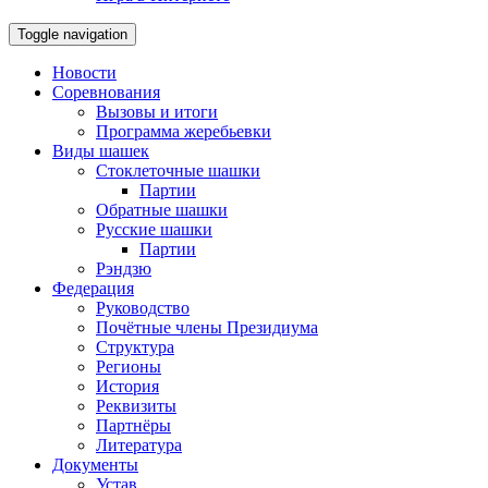
Toggle navigation
Новости
Соревнования
Вызовы и итоги
Программа жеребьевки
Виды шашек
Стоклеточные шашки
Партии
Обратные шашки
Русские шашки
Партии
Рэндзю
Федерация
Руководство
Почётные члены Президиума
Структура
Регионы
История
Реквизиты
Партнёры
Литература
Документы
Устав