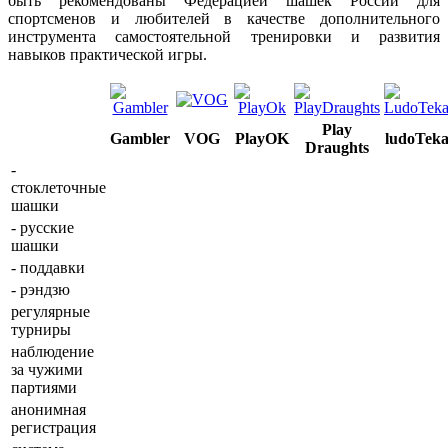
быть рекомендованы Федерацией шашек России для
спортсменов и любителей в качестве дополнительного
инструмента самостоятельной тренировки и развития
навыков практической игры.
Play
Gambler
VOG
PlayOK
ludoTek
Draughts
-
стоклеточные
шашки
- русские
шашки
- поддавки
- рэндзю
регулярные
турниры
наблюдение
за чужими
партиями
анонимная
регистрация