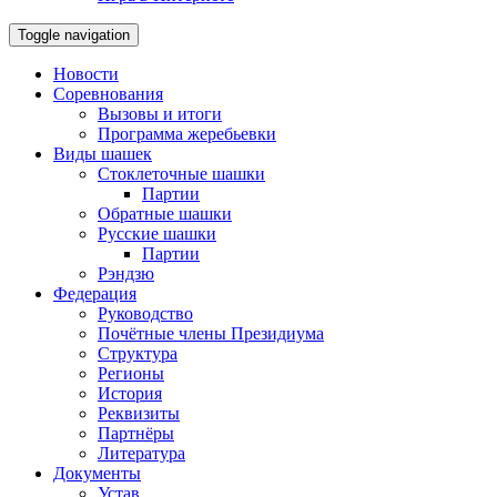
Toggle navigation
Новости
Соревнования
Вызовы и итоги
Программа жеребьевки
Виды шашек
Стоклеточные шашки
Партии
Обратные шашки
Русские шашки
Партии
Рэндзю
Федерация
Руководство
Почётные члены Президиума
Структура
Регионы
История
Реквизиты
Партнёры
Литература
Документы
Устав