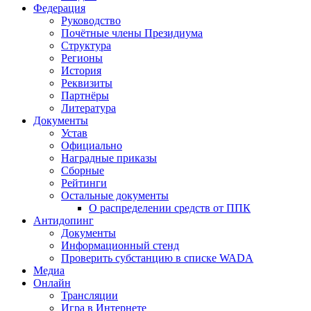
Федерация
Руководство
Почётные члены Президиума
Структура
Регионы
История
Реквизиты
Партнёры
Литература
Документы
Устав
Официально
Наградные приказы
Сборные
Рейтинги
Остальные документы
О распределении средств от ППК
Антидопинг
Документы
Информационный стенд
Проверить субстанцию в списке WADA
Медиа
Онлайн
Трансляции
Игра в Интернете