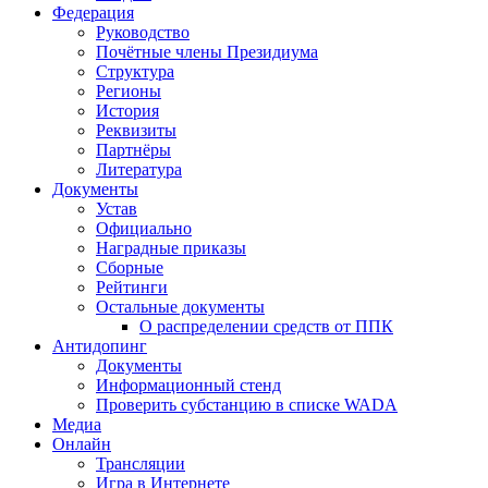
Федерация
Руководство
Почётные члены Президиума
Структура
Регионы
История
Реквизиты
Партнёры
Литература
Документы
Устав
Официально
Наградные приказы
Сборные
Рейтинги
Остальные документы
О распределении средств от ППК
Антидопинг
Документы
Информационный стенд
Проверить субстанцию в списке WADA
Медиа
Онлайн
Трансляции
Игра в Интернете