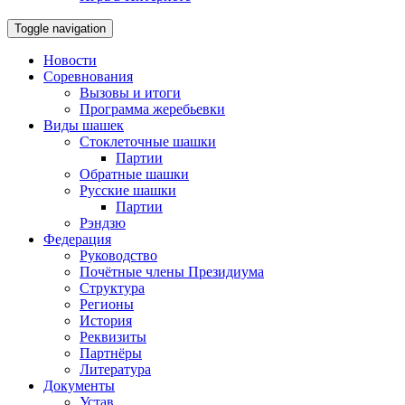
Toggle navigation
Новости
Соревнования
Вызовы и итоги
Программа жеребьевки
Виды шашек
Стоклеточные шашки
Партии
Обратные шашки
Русские шашки
Партии
Рэндзю
Федерация
Руководство
Почётные члены Президиума
Структура
Регионы
История
Реквизиты
Партнёры
Литература
Документы
Устав