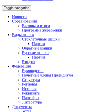
Toggle navigation
Новости
Соревнования
Вызовы и итоги
Программа жеребьевки
Виды шашек
Стоклеточные шашки
Партии
Обратные шашки
Русские шашки
Партии
Рэндзю
Федерация
Руководство
Почётные члены Президиума
Структура
Регионы
История
Реквизиты
Партнёры
Литература
Документы
Устав