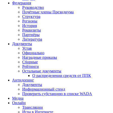
Федерация
Руководство
Почётные члены Президиума
Структура
Регионы
История
Реквизиты
Партнёры
Литература
Документы
Устав
Официально
Наградные приказы
Сборные
Рейтинги
Остальные документы
О распределении средств от ППК
Антидопинг
Документы
Информационный стенд
Проверить субстанцию в списке WADA
Медиа
Онлайн
Трансляции
Игра в Интернете