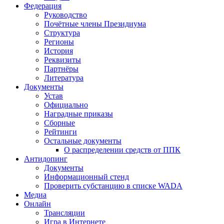
Федерация
Руководство
Почётные члены Президиума
Структура
Регионы
История
Реквизиты
Партнёры
Литература
Документы
Устав
Официально
Наградные приказы
Сборные
Рейтинги
Остальные документы
О распределении средств от ППК
Антидопинг
Документы
Информационный стенд
Проверить субстанцию в списке WADA
Медиа
Онлайн
Трансляции
Игра в Интернете