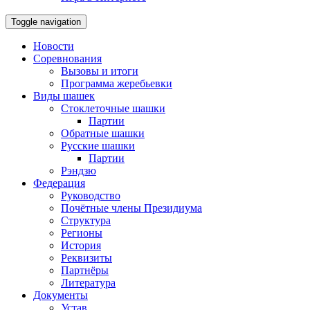
Toggle navigation
Новости
Соревнования
Вызовы и итоги
Программа жеребьевки
Виды шашек
Стоклеточные шашки
Партии
Обратные шашки
Русские шашки
Партии
Рэндзю
Федерация
Руководство
Почётные члены Президиума
Структура
Регионы
История
Реквизиты
Партнёры
Литература
Документы
Устав