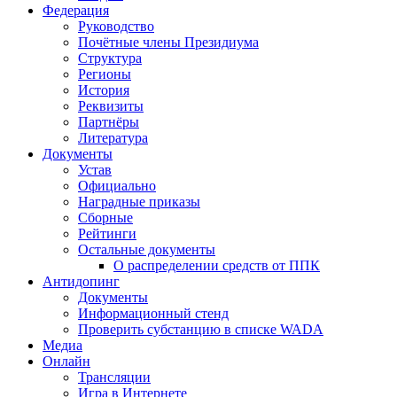
Федерация
Руководство
Почётные члены Президиума
Структура
Регионы
История
Реквизиты
Партнёры
Литература
Документы
Устав
Официально
Наградные приказы
Сборные
Рейтинги
Остальные документы
О распределении средств от ППК
Антидопинг
Документы
Информационный стенд
Проверить субстанцию в списке WADA
Медиа
Онлайн
Трансляции
Игра в Интернете