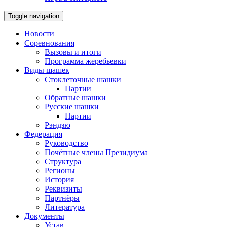
Toggle navigation
Новости
Соревнования
Вызовы и итоги
Программа жеребьевки
Виды шашек
Стоклеточные шашки
Партии
Обратные шашки
Русские шашки
Партии
Рэндзю
Федерация
Руководство
Почётные члены Президиума
Структура
Регионы
История
Реквизиты
Партнёры
Литература
Документы
Устав