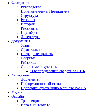
Федерация
Руководство
Почётные члены Президиума
Структура
Регионы
История
Реквизиты
Партнёры
Литература
Документы
Устав
Официально
Наградные приказы
Сборные
Рейтинги
Остальные документы
О распределении средств от ППК
Антидопинг
Документы
Информационный стенд
Проверить субстанцию в списке WADA
Медиа
Онлайн
Трансляции
Игра в Интернете