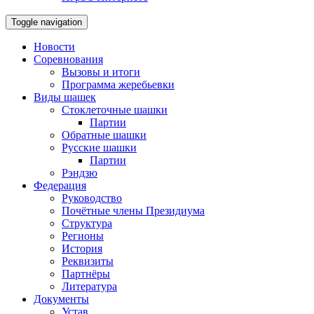
Toggle navigation
Новости
Соревнования
Вызовы и итоги
Программа жеребьевки
Виды шашек
Стоклеточные шашки
Партии
Обратные шашки
Русские шашки
Партии
Рэндзю
Федерация
Руководство
Почётные члены Президиума
Структура
Регионы
История
Реквизиты
Партнёры
Литература
Документы
Устав