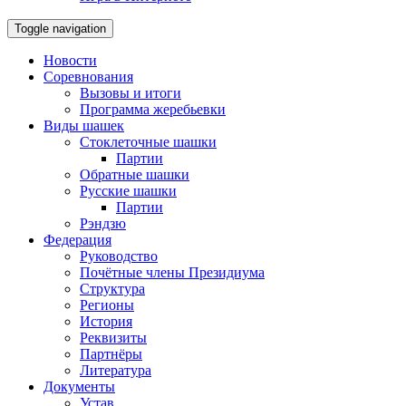
Toggle navigation
Новости
Соревнования
Вызовы и итоги
Программа жеребьевки
Виды шашек
Стоклеточные шашки
Партии
Обратные шашки
Русские шашки
Партии
Рэндзю
Федерация
Руководство
Почётные члены Президиума
Структура
Регионы
История
Реквизиты
Партнёры
Литература
Документы
Устав