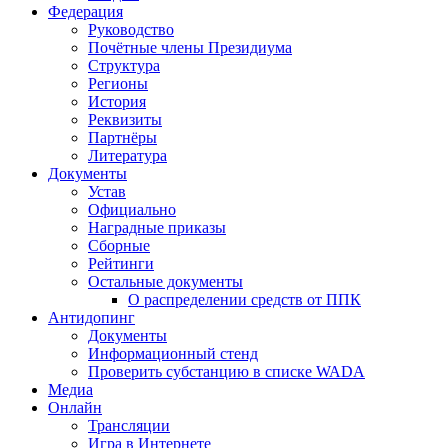
Федерация
Руководство
Почётные члены Президиума
Структура
Регионы
История
Реквизиты
Партнёры
Литература
Документы
Устав
Официально
Наградные приказы
Сборные
Рейтинги
Остальные документы
О распределении средств от ППК
Антидопинг
Документы
Информационный стенд
Проверить субстанцию в списке WADA
Медиа
Онлайн
Трансляции
Игра в Интернете