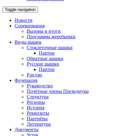
Toggle navigation
Новости
Соревнования
Вызовы и итоги
Программа жеребьевки
Виды шашек
Стоклеточные шашки
Партии
Обратные шашки
Русские шашки
Партии
Рэндзю
Федерация
Руководство
Почётные члены Президиума
Структура
Регионы
История
Реквизиты
Партнёры
Литература
Документы
Устав