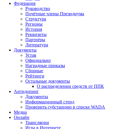
Федерация
Руководство
Почётные члены Президиума
Структура
Регионы
История
Реквизиты
Партнёры
Литература
Документы
Устав
Официально
Наградные приказы
Сборные
Рейтинги
Остальные документы
О распределении средств от ППК
Антидопинг
Документы
Информационный стенд
Проверить субстанцию в списке WADA
Медиа
Онлайн
Трансляции
Игра в Интернете