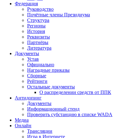
Федерация
Руководство
Почётные члены Президиума
Структура
Регионы
История
Реквизиты
Партнёры
Литература
Документы
Устав
Официально
Наградные приказы
Сборные
Рейтинги
Остальные документы
О распределении средств от ППК
Антидопинг
Документы
Информационный стенд
Проверить субстанцию в списке WADA
Медиа
Онлайн
Трансляции
Игра в Интернете