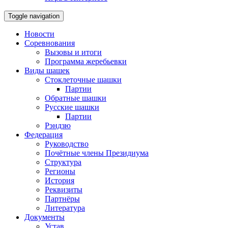
Toggle navigation
Новости
Соревнования
Вызовы и итоги
Программа жеребьевки
Виды шашек
Стоклеточные шашки
Партии
Обратные шашки
Русские шашки
Партии
Рэндзю
Федерация
Руководство
Почётные члены Президиума
Структура
Регионы
История
Реквизиты
Партнёры
Литература
Документы
Устав