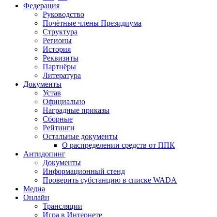
Федерация
Руководство
Почётные члены Президиума
Структура
Регионы
История
Реквизиты
Партнёры
Литература
Документы
Устав
Официально
Наградные приказы
Сборные
Рейтинги
Остальные документы
О распределении средств от ППК
Антидопинг
Документы
Информационный стенд
Проверить субстанцию в списке WADA
Медиа
Онлайн
Трансляции
Игра в Интернете