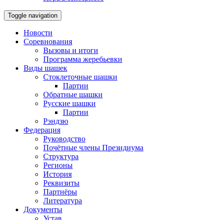
Toggle navigation
Новости
Соревнования
Вызовы и итоги
Программа жеребьевки
Виды шашек
Стоклеточные шашки
Партии
Обратные шашки
Русские шашки
Партии
Рэндзю
Федерация
Руководство
Почётные члены Президиума
Структура
Регионы
История
Реквизиты
Партнёры
Литература
Документы
Устав