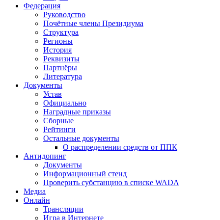
Федерация
Руководство
Почётные члены Президиума
Структура
Регионы
История
Реквизиты
Партнёры
Литература
Документы
Устав
Официально
Наградные приказы
Сборные
Рейтинги
Остальные документы
О распределении средств от ППК
Антидопинг
Документы
Информационный стенд
Проверить субстанцию в списке WADA
Медиа
Онлайн
Трансляции
Игра в Интернете