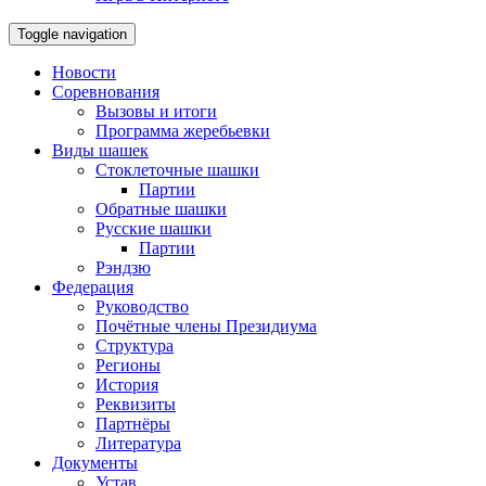
Toggle navigation
Новости
Соревнования
Вызовы и итоги
Программа жеребьевки
Виды шашек
Стоклеточные шашки
Партии
Обратные шашки
Русские шашки
Партии
Рэндзю
Федерация
Руководство
Почётные члены Президиума
Структура
Регионы
История
Реквизиты
Партнёры
Литература
Документы
Устав