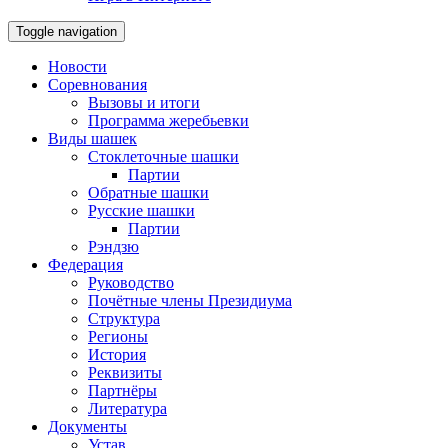
Toggle navigation
Новости
Соревнования
Вызовы и итоги
Программа жеребьевки
Виды шашек
Стоклеточные шашки
Партии
Обратные шашки
Русские шашки
Партии
Рэндзю
Федерация
Руководство
Почётные члены Президиума
Структура
Регионы
История
Реквизиты
Партнёры
Литература
Документы
Устав