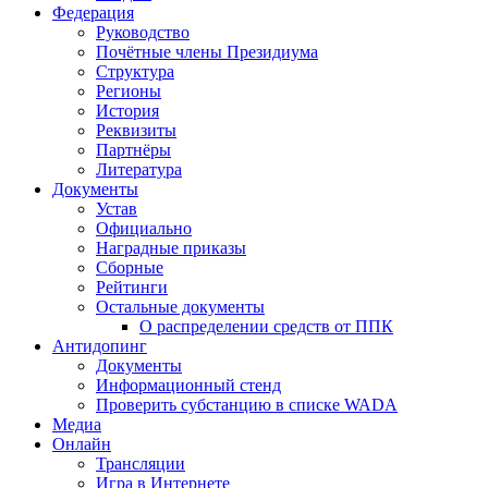
Федерация
Руководство
Почётные члены Президиума
Структура
Регионы
История
Реквизиты
Партнёры
Литература
Документы
Устав
Официально
Наградные приказы
Сборные
Рейтинги
Остальные документы
О распределении средств от ППК
Антидопинг
Документы
Информационный стенд
Проверить субстанцию в списке WADA
Медиа
Онлайн
Трансляции
Игра в Интернете