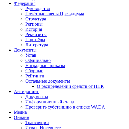
Федерация
Руководство
Почётные члены Президиума
Структура
Регионы
История
Реквизиты
Партнёры
Литература
Документы
Устав
Официально
Наградные приказы
Сборные
Рейтинги
Остальные документы
О распределении средств от ППК
Антидопинг
Документы
Информационный стенд
Проверить субстанцию в списке WADA
Медиа
Онлайн
Трансляции
Игра в Интернете