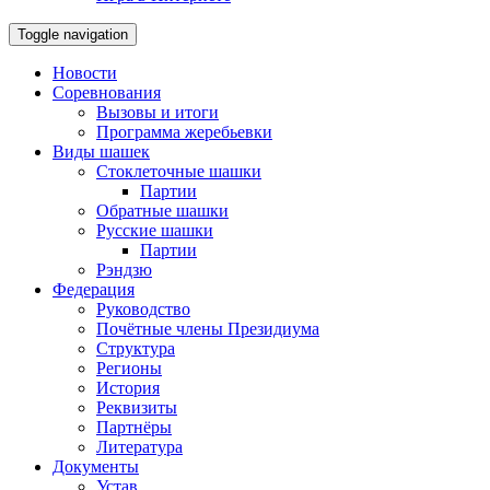
Toggle navigation
Новости
Соревнования
Вызовы и итоги
Программа жеребьевки
Виды шашек
Стоклеточные шашки
Партии
Обратные шашки
Русские шашки
Партии
Рэндзю
Федерация
Руководство
Почётные члены Президиума
Структура
Регионы
История
Реквизиты
Партнёры
Литература
Документы
Устав