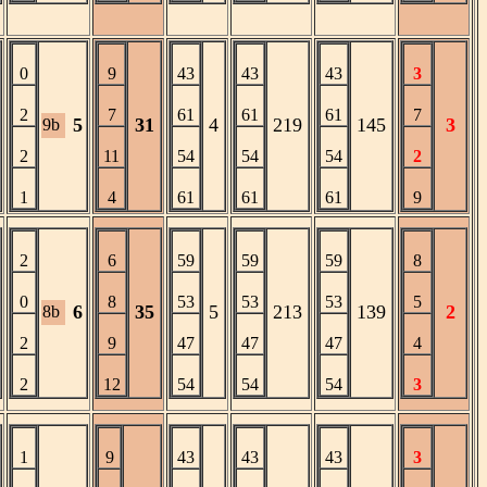
0
9
43
43
43
3
2
7
61
61
61
7
5
31
4
219
145
3
9b
2
11
54
54
54
2
1
4
61
61
61
9
2
6
59
59
59
8
0
8
53
53
53
5
6
35
5
213
139
2
8b
2
9
47
47
47
4
2
12
54
54
54
3
1
9
43
43
43
3