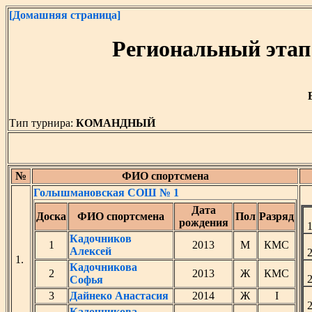
[Домашняя страница]
Региональный этап
Тип турнира:
КОМАНДНЫЙ
№
ФИО спортсмена
Голышмановская СОШ № 1
Дата
Доска
ФИО спортсмена
Пол
Разряд
рождения
Кадочников
1
2013
М
КМС
Алексей
1.
Кадочникова
2
2013
Ж
КМС
Софья
3
Дайнеко Анастасия
2014
Ж
I
Кадочникова