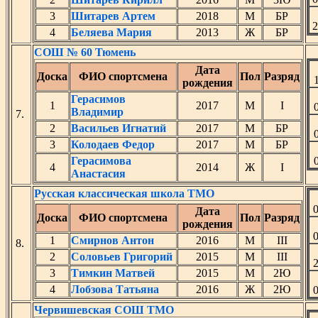
3
Шитарев Артем
2018
М
БР
4
Беляева Мария
2013
Ж
БР
СОШ № 60 Тюмень
Дата
Доска
ФИО спортсмена
Пол
Разряд
рождения
Герасимов
1
2017
М
I
Владимир
7.
2
Васильев Игнатий
2017
М
БР
3
Колодаев Федор
2017
М
БР
Герасимова
4
2014
Ж
I
Анастасия
Русская классическая школа ТМО
Дата
Доска
ФИО спортсмена
Пол
Разряд
рождения
1
Смирнов Антон
2016
М
III
8.
2
Соловьев Григорий
2015
М
III
3
Тимкин Матвей
2015
М
2Ю
4
Лобзова Татьяна
2016
Ж
2Ю
Червишевская СОШ ТМО