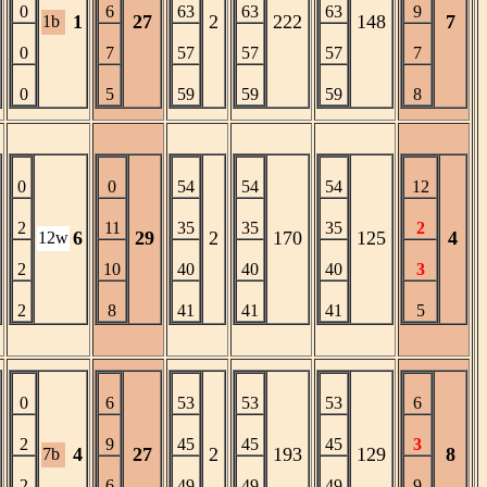
0
6
63
63
63
9
1
27
2
222
148
7
1b
0
7
57
57
57
7
0
5
59
59
59
8
0
0
54
54
54
12
2
11
35
35
35
2
6
29
2
170
125
4
12w
2
10
40
40
40
3
2
8
41
41
41
5
0
6
53
53
53
6
2
9
45
45
45
3
4
27
2
193
129
8
7b
2
6
49
49
49
9