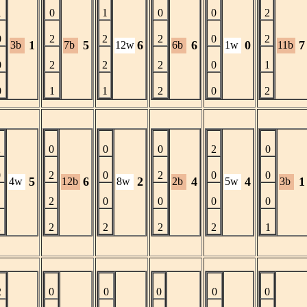
1
0
1
0
0
2
0
2
2
2
0
2
1
5
6
6
0
7
3b
7b
12w
6b
1w
11b
0
2
2
2
0
1
0
1
1
2
0
2
2
0
0
0
2
0
0
2
0
2
0
0
5
6
2
4
4
1
4w
12b
8w
2b
5w
3b
1
2
0
0
0
0
2
2
2
2
2
1
2
0
0
0
0
0