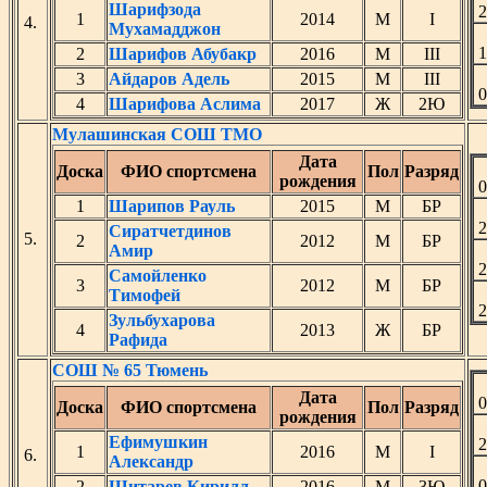
Шарифзода
1
2014
М
I
4.
Мухамадджон
2
Шарифов Абубакр
2016
М
III
3
Айдаров Адель
2015
М
III
4
Шарифова Аслима
2017
Ж
2Ю
Мулашинская СОШ ТМО
Дата
Доска
ФИО спортсмена
Пол
Разряд
рождения
1
Шарипов Рауль
2015
М
БР
Сиратчетдинов
5.
2
2012
М
БР
Амир
Самойленко
3
2012
М
БР
Тимофей
Зульбухарова
4
2013
Ж
БР
Рафида
СОШ № 65 Тюмень
Дата
Доска
ФИО спортсмена
Пол
Разряд
рождения
Ефимушкин
1
2016
М
I
6.
Александр
2
Шитарев Кирилл
2016
М
3Ю