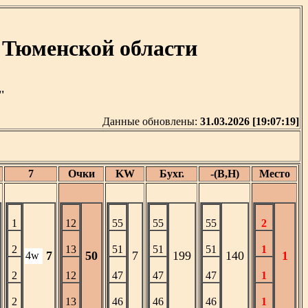
 Тюменской области
'
Данные обновлены:
31.03.2026 [19:07:19]
7
Очки
KW
Бухг.
-(В,Н)
Место
1
12
55
55
55
2
2
13
51
51
51
1
7
50
7
199
140
1
4w
2
12
47
47
47
1
2
13
46
46
46
1