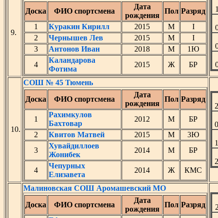
Дата
Доска
ФИО спортсмена
Пол
Разряд
рождения
1
Куракин Кирилл
2015
М
I
9.
2
Чернышев Лев
2015
М
I
3
Антонов Иван
2018
М
1Ю
Каландарова
4
2015
Ж
БР
Фотима
СОШ № 45 Тюмень
Дата
Доска
ФИО спортсмена
Пол
Разряд
рождения
Рахимкулов
1
2012
М
БР
Бахтовар
10.
2
Квитов Матвей
2015
М
3Ю
Хувайдиллоев
3
2014
М
БР
Жонибек
Чепурных
4
2014
Ж
КМС
Елизавета
Малиновская СОШ Аромашевский МО
Дата
Доска
ФИО спортсмена
Пол
Разряд
рождения