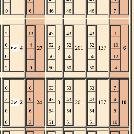
0
6
46
46
46
7
2
13
43
43
43
1
0
4
52
52
52
10
4
27
3
201
137
6
6w
0
1
56
56
56
12
2
9
50
50
50
4
0
6
53
53
53
7
2
9
43
43
43
4
2
24
3
201
137
10
3w
0
6
54
54
54
8
0
3
51
51
51
10