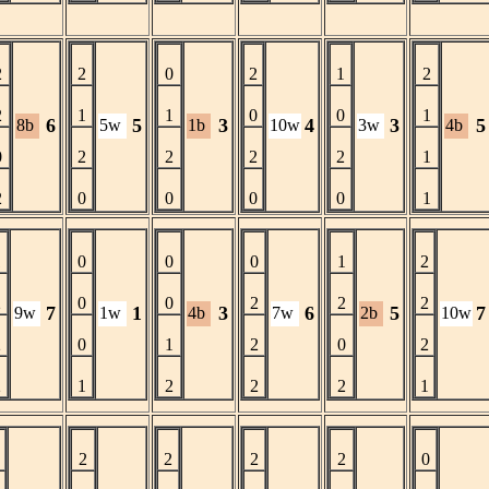
2
2
0
2
1
2
2
1
1
0
0
1
6
5
3
4
3
5
8b
5w
1b
10w
3w
4b
0
2
2
2
2
1
2
0
0
0
0
1
1
0
0
0
1
2
2
0
0
2
2
2
7
1
3
6
5
7
9w
1w
4b
7w
2b
10w
2
0
1
2
0
2
2
1
2
2
2
1
0
2
2
2
2
0