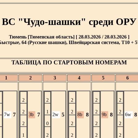
 ВС "Чудо-шашки" среди ОРУ
Тюмень [Тюменская область] [ 28.03.2026 / 28.03.2026 ]
Быстрые, 64 (Русские шашки), Швейцарская система, T10 + 5'
ТАБЛИЦА ПО СТАРТОВЫМ НОМЕРАМ
1
2
3
4
5
6
1
2
2
2
2
2
2
2
1
2
2
2
7
7
5
8
8
8
7w
3b
2w
8b
9b
6w
2
2
0
2
2
2
2
1
2
2
2
2