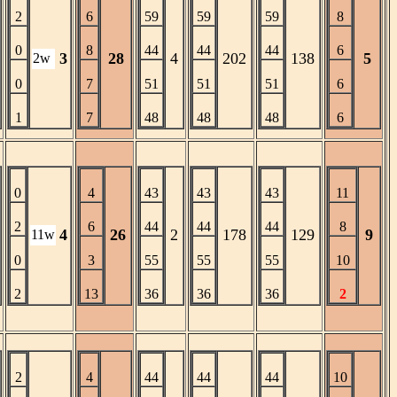
2
6
59
59
59
8
0
8
44
44
44
6
3
28
4
202
138
5
2w
0
7
51
51
51
6
1
7
48
48
48
6
0
4
43
43
43
11
2
6
44
44
44
8
4
26
2
178
129
9
11w
0
3
55
55
55
10
2
13
36
36
36
2
2
4
44
44
44
10