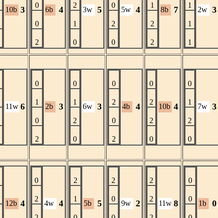
2
0
2
0
1
1
3
4
5
4
7
3
10b
6b
3w
5w
8b
2w
1
0
1
2
2
1
0
2
0
0
2
1
0
0
0
0
0
0
2
1
1
2
2
1
6
3
3
4
4
3
11w
2b
6w
4b
10b
7w
2
0
2
0
2
2
2
2
0
2
0
0
0
0
2
2
2
0
2
2
1
0
2
0
4
4
5
2
8
0
12b
4w
5b
9w
11w
1b
0
2
0
0
2
0