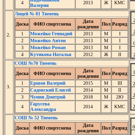
4
2013
Ж
КМС
Валерия
Лицей № 81 Тюмень
Дата
Доска
ФИО спортсмена
Пол
Разряд
рождения
1
Можейко Геннадий
2013
М
I
2.
2
Можейко Антон
2013
М
I
3
Можейко Роман
2013
М
I
4
Кутикова Наталья
2012
Ж
II
СОШ №70 Тюмень
Дата
Доска
ФИО спортсмена
Пол
Разряд
рождения
1
Ершов Валерий
2015
М
III
3.
2
Садовский Елисей
2014
М
II
3
Чунин Дмитрий
2018
М
2Ю
Гарусева
4
2014
Ж
КМС
Александра
СОШ № 52 Тюмень
Дата
Доска
ФИО спортсмена
Пол
Разряд
рождения