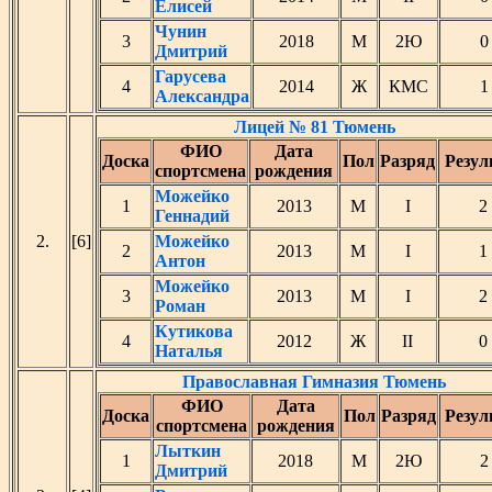
Елисей
Чунин
3
2018
М
2Ю
0
Дмитрий
Гарусева
4
2014
Ж
КМС
1
Александра
Лицей № 81 Тюмень
ФИО
Дата
Доска
Пол
Разряд
Резул
спортсмена
рождения
Можейко
1
2013
М
I
2
Геннадий
2.
[6]
Можейко
2
2013
М
I
1
Антон
Можейко
3
2013
М
I
2
Роман
Кутикова
4
2012
Ж
II
0
Наталья
Православная Гимназия Тюмень
ФИО
Дата
Доска
Пол
Разряд
Резул
спортсмена
рождения
Лыткин
1
2018
М
2Ю
2
Дмитрий