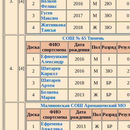
3.
[4]
Волков
2
2016
М
2Ю
0
Феликс
Гусев
3
2017
М
3Ю
0
Максим
Житникова
4
2018
Ж
3Ю
0
Таисья
СОШ № 65 Тюмень
ФИО
Дата
Доска
Пол
Разряд
Резул
спортсмена
рождения
Ефимушкин
1
2016
М
I
0
Александр
4.
[4]
Шитарев
2
2016
М
3Ю
2
Кирилл
Шитарев
3
2018
М
БР
2
Артем
Беляева
4
2013
Ж
БР
0
Мария
Малиновская СОШ Аромашевский МО
ФИО
Дата
Доска
Пол
Разряд
Резул
спортсмена
рождения
Ефремова
1
2013
Ж
БР
0
Анжелика