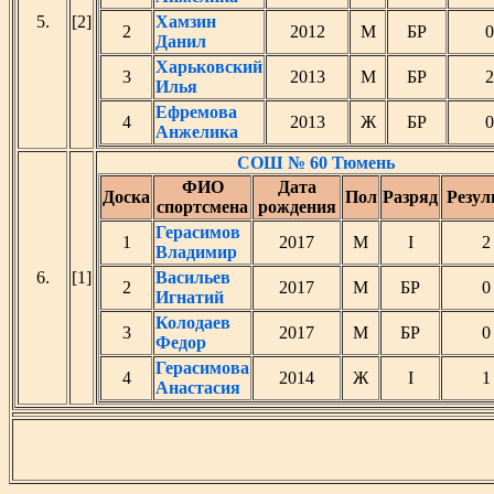
5.
[2]
Хамзин
2
2012
М
БР
0
Данил
Харьковский
3
2013
М
БР
2
Илья
Ефремова
4
2013
Ж
БР
0
Анжелика
СОШ № 60 Тюмень
ФИО
Дата
Доска
Пол
Разряд
Резул
спортсмена
рождения
Герасимов
1
2017
М
I
2
Владимир
6.
[1]
Васильев
2
2017
М
БР
0
Игнатий
Колодаев
3
2017
М
БР
0
Федор
Герасимова
4
2014
Ж
I
1
Анастасия