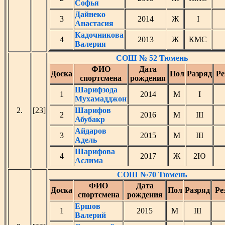
Софья
Дайнеко
3
2014
Ж
I
Анастасия
Кадочникова
4
2013
Ж
КМС
Валерия
СОШ № 52 Тюмень
ФИО
Дата
Доска
Пол
Разряд
Ре
спортсмена
рождения
Шарифзода
1
2014
М
I
Мухамадджон
2.
[23]
Шарифов
2
2016
М
III
Абубакр
Айдаров
3
2015
М
III
Адель
Шарифова
4
2017
Ж
2Ю
Аслима
СОШ №70 Тюмень
ФИО
Дата
Доска
Пол
Разряд
Ре
спортсмена
рождения
Ершов
1
2015
М
III
Валерий