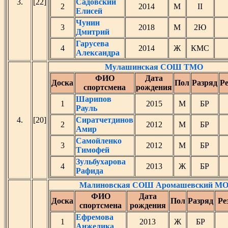
3.
[22]
Садовский
2
2014
М
II
Елисей
Чунин
3
2018
М
2Ю
Дмитрий
Гарусева
4
2014
Ж
КМС
Александра
Мулашинская СОШ ТМО
ФИО
Дата
Доска
Пол
Разряд
Ре
спортсмена
рождения
Шарипов
1
2015
М
БР
Рауль
4.
[20]
Сиратчетдинов
2
2012
М
БР
Амир
Самойленко
3
2012
М
БР
Тимофей
Зульбухарова
4
2013
Ж
БР
Рафида
Малиновская СОШ Аромашевский М
ФИО
Дата
Доска
Пол
Разряд
Ре
спортсмена
рождения
Ефремова
1
2013
Ж
БР
Анжелика