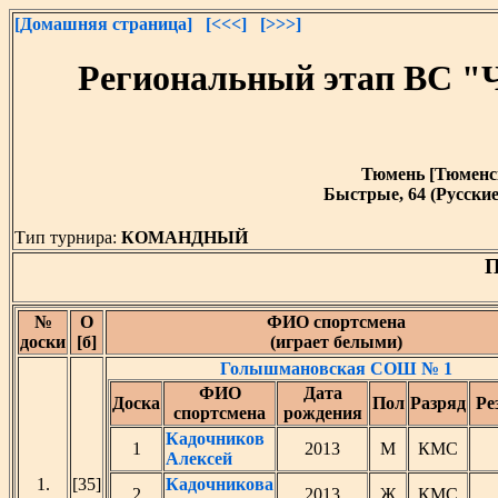
[Домашняя страница]
[<<<]
[>>>]
Региональный этап ВС "
Тюмень [Тюменска
Быстрые, 64 (Русские
Тип турнира:
КОМАНДНЫЙ
П
№
О
ФИО спортсмена
доски
[б]
(играет белыми)
Голышмановская СОШ № 1
ФИО
Дата
Доска
Пол
Разряд
Ре
спортсмена
рождения
Кадочников
1
2013
М
КМС
Алексей
1.
[35]
Кадочникова
2
2013
Ж
КМС