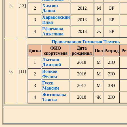
5.
[13]
Хамзин
2
2012
М
БР
Данил
Харьковский
3
2013
М
БР
Илья
Ефремова
4
2013
Ж
БР
Анжелика
Православная Гимназия Тюмень
ФИО
Дата
Доска
Пол
Разряд
Ре
спортсмена
рождения
Лыткин
1
2018
М
2Ю
Дмитрий
6.
[11]
Волков
2
2016
М
2Ю
Феликс
Гусев
3
2017
М
3Ю
Максим
Житникова
4
2018
Ж
3Ю
Таисья